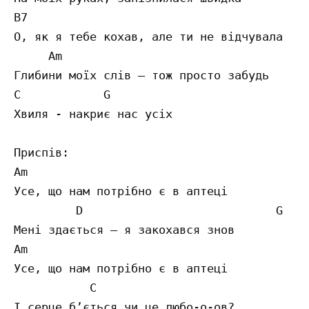
B7 

О, як я тебе кохав, але ти не відчувала 

     Am 

Глибини моїх слів – тож просто забудь 

C            G

Хвиля - накриє нас усіх 

Приспів: 

Am

Усе, що нам потрібно є в аптеці 

         D                            G 

Мені здається – я закохався знов 

Am 

Усе, що нам потрібно є в аптеці 

           C

І серце б’ється чи це любо-о-ов? 
