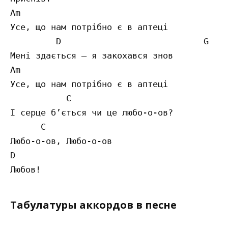
Am

Усе, що нам потрібно є в аптеці 

         D                            G 

Мені здається – я закохався знов 

Am 

Усе, що нам потрібно є в аптеці 

           C

І серце б’ється чи це любо-о-ов? 

      C 

Любо-о-ов, Любо-о-ов 

D

Табулатуры аккордов в песне