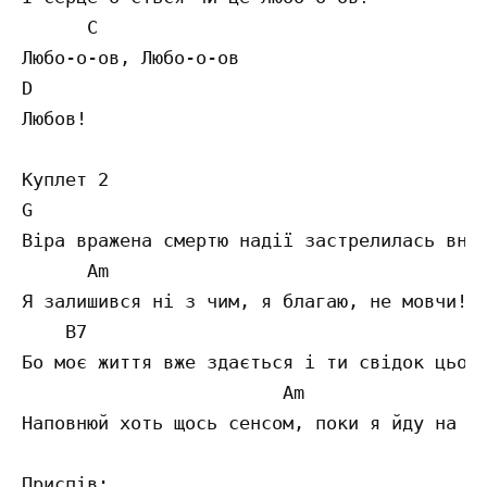
      C 

Любо-о-ов, Любо-о-ов 

D

Любов! 

Куплет 2 

G

Віра вражена смертю надії застрелилась вноч
      Am 

Я залишився ні з чим, я благаю, не мовчи!

    B7 

Бо моє життя вже здається і ти свідок цього
                        Am 

Наповнюй хоть щось сенсом, поки я йду на дн
Приспів: 
