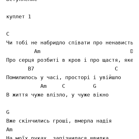
куплет 1 

C

Чи тобі не набридло співати про ненависть, 
         Am                             D 

Про серця розбиті в кров і про щастя, яке з
       B7                          C

Помилилось у часі, просторі і увійшло 

           Am     C         G 

В життя чуже влізло, у чуже вікно

G

Вже скінчились гроші, вмерла надія 

Am 

На моїх руках, запізнилася швидка 
