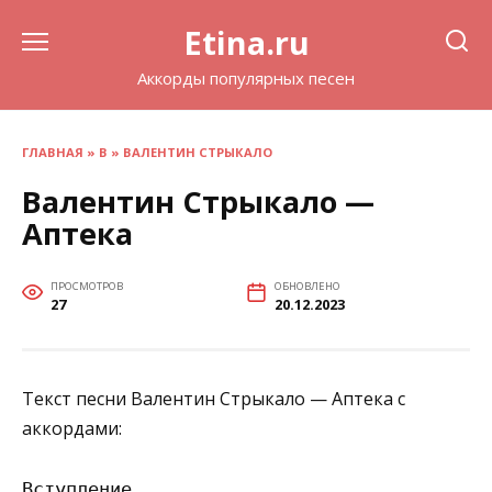
Перейти
Etina.ru
к
содержанию
Аккорды популярных песен
ГЛАВНАЯ
»
В
»
ВАЛЕНТИН СТРЫКАЛО
Валентин Стрыкало —
Аптека
ПРОСМОТРОВ
ОБНОВЛЕНО
27
20.12.2023
Текст песни Валентин Стрыкало — Аптека с
аккордами:
Вступление
