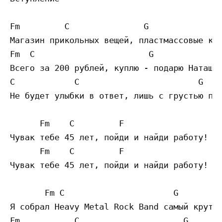
Fm         C               G

Магазин прикольных вещей, пластмассовые как
Fm  C                       G

Всего за 200 рублей, куплю - подарю Наташке
C            C                        G

Не будет улыбки в ответ, лишь с грустью под
      Fm    C         F

Чувак тебе 45 лет, пойди и найди работу!

      Fm    C         F

Чувак тебе 45 лет, пойди и найди работу!

       Fm C                      G

Я собрал Heavy Metal Rock Band самый крутой
Fm           C                     G
