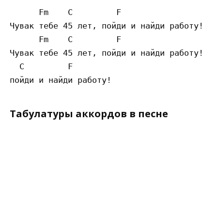
      Fm    C         F

Чувак тебе 45 лет, пойди и найди работу!

      Fm    C         F

Чувак тебе 45 лет, пойди и найди работу!

  C         F

Табулатуры аккордов в песне