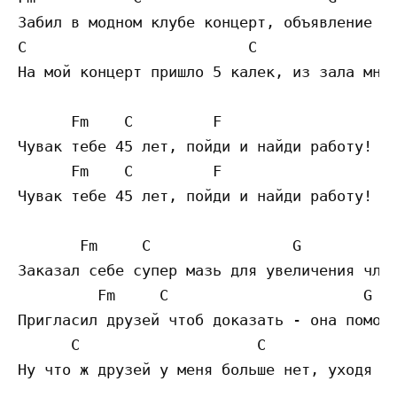
Забил в модном клубе концерт, объявление да
C                         C                
На мой концерт пришло 5 калек, из зала мне 
      Fm    C         F

Чувак тебе 45 лет, пойди и найди работу!

      Fm    C         F

Чувак тебе 45 лет, пойди и найди работу!

       Fm     C                G

Заказал себе супер мазь для увеличения член
         Fm     C                      G

Пригласил друзей чтоб доказать - она помога
      C                    C               
Ну что ж друзей у меня больше нет, уходя не