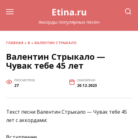
Перейти
Etina.ru
к
содержанию
Аккорды популярных песен
ГЛАВНАЯ
»
В
»
ВАЛЕНТИН СТРЫКАЛО
Валентин Стрыкало —
Чувак тебе 45 лет
ПРОСМОТРОВ
ОБНОВЛЕНО
27
20.12.2023
Текст песни Валентин Стрыкало — Чувак тебе 45
лет с аккордами:
Вступление
