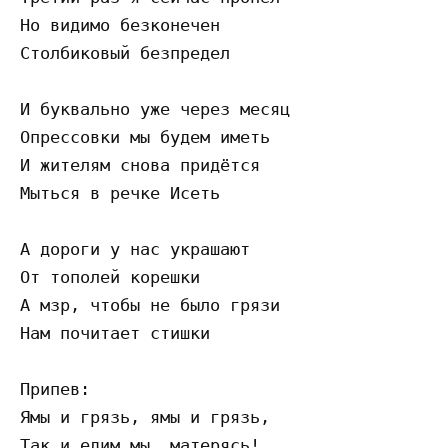
Но видимо безконечен

Столбиковый безпредел

И буквально уже через месяц

Опрессовки мы будем иметь

И жителям снова придётся

Мыться в речке Исеть

А дороги у нас украшают

От тополей корешки

А мзр, чтобы не было грязи

Нам почитает стишки

Припев:

Ямы и грязь, ямы и грязь,

Так и едим мы, матерясь!
