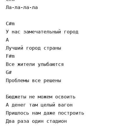
Ла-ла-ла-ла

C#m

У нас замечательный город

A

Лучший город страны

F#m

Все жители улыбаются

G#

Проблемы все решены

Бюджеты не можем освоить

А денег там целый вагон

Пришлось нам даже построить

Два раза один стадион
