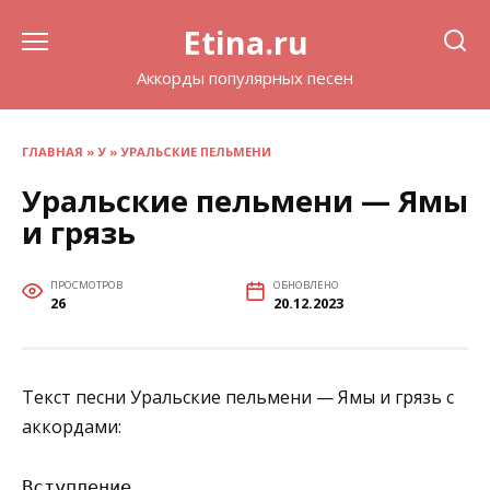
Перейти
Etina.ru
к
содержанию
Аккорды популярных песен
ГЛАВНАЯ
»
У
»
УРАЛЬСКИЕ ПЕЛЬМЕНИ
Уральские пельмени — Ямы
и грязь
ПРОСМОТРОВ
ОБНОВЛЕНО
26
20.12.2023
Текст песни Уральские пельмени — Ямы и грязь с
аккордами:
Вступление
