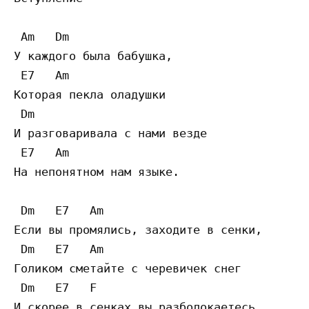
 Am   Dm 

У каждого была бабушка,

 E7   Am 

Которая пекла оладушки

 Dm 

И разговаривала с нами везде

 E7   Am 

На непонятном нам языке.

 Dm   E7   Am 

Если вы промялись, заходите в сенки,

 Dm   E7   Am 

Голиком сметайте с черевичек снег

 Dm   E7   F 

И скорее в сенках вы разболокаетесь
