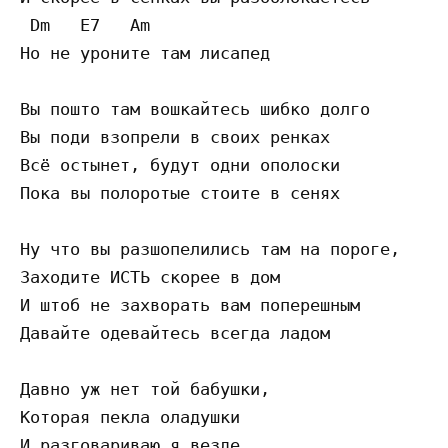
 Dm   E7   Am 

Но не уроните там лисапед

Вы пошто там вошкайтесь шибко долго

Вы поди взопрели в своих ренках

Всё остынет, будут одни ополоски

Пока вы полоротые стоите в сенях

Ну что вы разшопелились там на пороге,

Заходите ИСТЬ скорее в дом

И штоб не захворать вам поперешным

Давайте одевайтесь всегда ладом

Давно уж нет той бабушки,

Которая пекла оладушки

И разговариваю я везде
