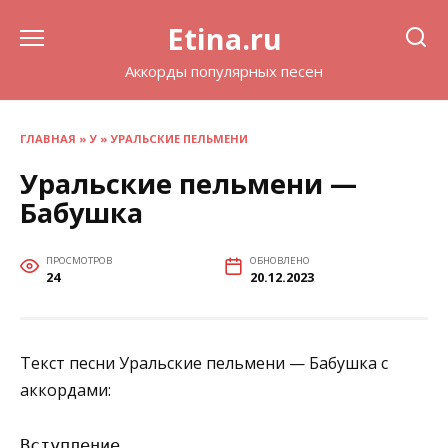
Перейти
Etina.ru
к
содержанию
Аккорды популярных песен
ГЛАВНАЯ
»
У
»
УРАЛЬСКИЕ ПЕЛЬМЕНИ
Уральские пельмени —
Бабушка
ПРОСМОТРОВ
ОБНОВЛЕНО
24
20.12.2023
Текст песни Уральские пельмени — Бабушка с
аккордами:
Вступление
