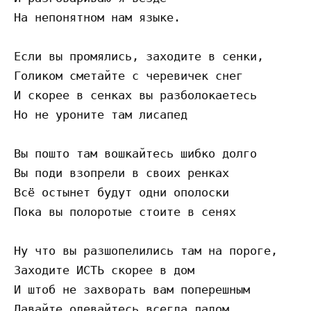
На непонятном нам языке.

Если вы промялись, заходите в сенки,

Голиком сметайте с черевичек снег

И скорее в сенках вы разболокаетесь

Но не уроните там лисапед

Вы пошто там вошкайтесь шибко долго

Вы поди взопрели в своих ренках

Всё остынет будут одни ополоски

Пока вы полоротые стоите в сенях

Ну что вы разшопелились там на пороге,

Заходите ИСТЬ скорее в дом

И штоб не захворать вам поперешным
