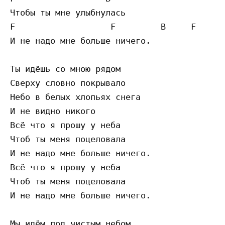
Чтобы ты мне улыбнулась

F                   F         B     F

И не надо мне больше ничего.

Ты идёшь со мною рядом

Сверху словно покрывало

Небо в белых хлопьях снега

И не видно никого

Всё что я прошу у неба

Чтоб ты меня поцеловала

И не надо мне больше ничего.

Всё что я прошу у неба

Чтоб ты меня поцеловала

И не надо мне больше ничего.

Мы идём под чистым небом
