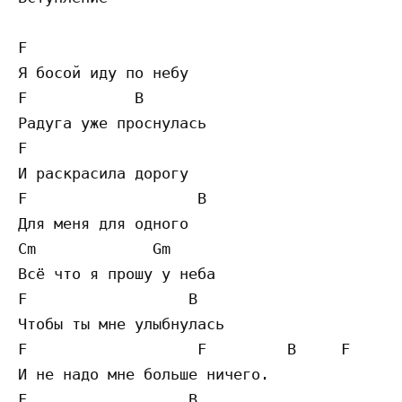
F

Я босой иду по небу

F            B

Радуга уже проснулась

F

И раскрасила дорогу

F                   B

Для меня для одного

Cm             Gm

Всё что я прошу у неба

F                  B

Чтобы ты мне улыбнулась

F                   F         B     F

И не надо мне больше ничего.

F                  B
