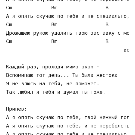
Cm             Bm                B         
А я опять скучаю по тебе и не специально, н
Cm             Bm                B         
Дрожащею рукою удалить твою заставку с моег
Cm             Bm                B         
                                      Твою 
Каждый раз, проходя мимо окон -

Вспоминаю тот день... Ты была жестока!

Я не злюсь на тебя, не поможет.

Так любил я тебя и думал ты тоже.

Припев:

А я опять скучаю по тебе, твой нежный голос
А я опять скучаю по тебе, и не переболеть м
А я опять скучаю по тебе и не специально, н