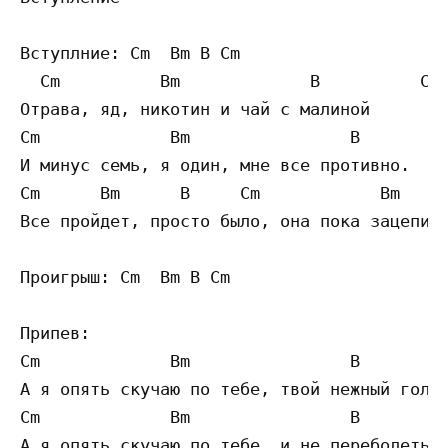
Вступлние: Cm  Bm B Cm

  Cm          Bm             B          Cm

Отрава, яд, никотин и чай с малиной

Cm             Bm                B         
И минус семь, я один, мне все противно.

Cm      Bm      B     Cm            Bm     
Все пройдет, просто было, она пока зацепила
Проигрыш: Cm  Bm B Cm

Припев:

Cm             Bm                B         
А я опять скучаю по тебе, твой нежный голос
Cm             Bm                B         
А я опять скучаю по тебе, и не переболеть м