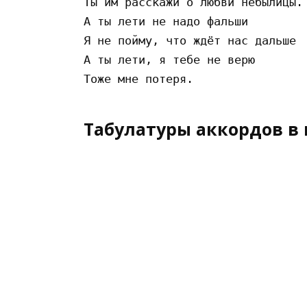
Ты им расскажи о любви небылицы.

А ты лети не надо фальши

Я не пойму, что ждёт нас дальше

А ты лети, я тебе не верю

Табулатуры аккордов в 