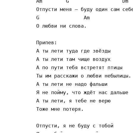
Am        G                  Dm  
Отпусти меня — буду один сам себе
G               Am

О любви ни слова.

Припев:

А ты лети туда где звёзды

А ты лети там чище воздух

А по пути тебя встретят птицы

Ты им расскажи о любви небылицы.

А ты лети не надо фальши

Я не пойму, что ждёт нас дальше

А ты лети, я тебе не верю

Тоже мне потеря.

Отпусти, я не буду с тобой
