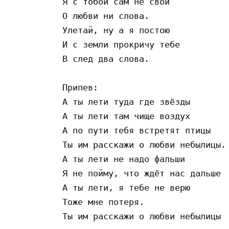
Я с тобой сам не свой

О любви ни слова.

Улетай, ну а я постою

И с земли прокричу тебе

В след два слова.

Припев:

А ты лети туда где звёзды

А ты лети там чище воздух

А по пути тебя встретят птицы

Ты им расскажи о любви небылицы.

А ты лети не надо фальши

Я не пойму, что ждёт нас дальше

А ты лети, я тебе не верю

Тоже мне потеря.

Ты им расскажи о любви небылицы  