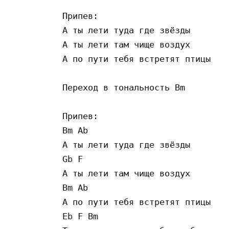
Припев:

А ты лети туда где звёзды

А ты лети там чище воздух

А по пути тебя встретят птицы   

Переход в тональность Bm

Припев:

Bm Ab

А ты лети туда где звёзды

Gb F

А ты лети там чище воздух

Bm Ab

А по пути тебя встретят птицы

Eb F Bm
