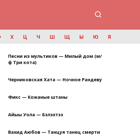
Ф
Х
Ц
Ч
Ш
Щ
Ы
Ю
Я
Песни из мультиков — Милый дом (м/
ф Три кота)
Черниковская Хата — Ночное Рандеву
Фикс — Кожаные штаны
Айыы Уола — Бэлэхтээ
Вахид Аюбов — Танцуя танец смерти