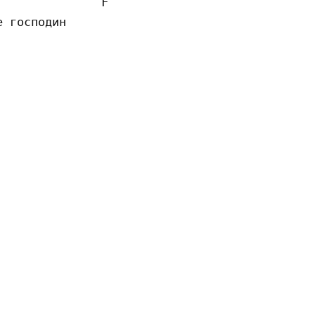
              F

 господин
