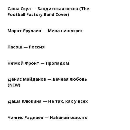
Саша Скул — Бандитская весна (The
Football Factory Band Cover)
Марат Яруллин — Мина нишлэргэ
Пасош — Россия
Не’мой Фронт — Пропадом
Денис Майданов — Вечная любовь
(NEW)
Даша Клюкина — Не так, как у всех
Чингис Раднаев — Наhанай ошолго