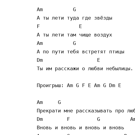
Am          G

А ты лети туда где звёзды

F             E

А ты лети там чище воздух

Am          G

А по пути тебя встретят птицы

Dm                  E            
Ты им расскажи о любви небылицы.

Проигрыш: Am G F E Am G Dm E

Am     G                         
Прекрати мне рассказывать про люб
Dm        F         G          Am
Вновь и вновь и вновь и вновь
