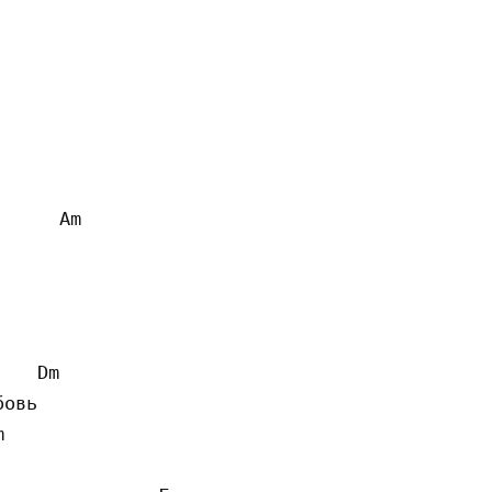
     Am

   Dm

овь


