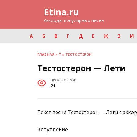
Перейти
Etina.ru
к
содержанию
Аккорды популярных песен
А
Б
В
Г
Д
Е
Ж
З
И
ГЛАВНАЯ
»
Т
»
ТЕСТОСТЕРОН
Тестостерон — Лети
ПРОСМОТРОВ
21
Текст песни Тестостерон — Лети с акко
Вступление
