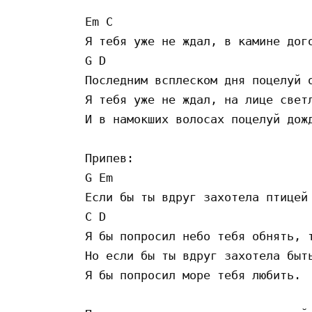
Em C

Я тебя уже не ждал, в камине дого
G D

Последним всплеском дня поцелуй о
Я тебя уже не ждал, на лице светл
И в намокших волосах поцелуй дожд
Припев:

G Em

Если бы ты вдруг захотела птицей 
C D

Я бы попросил небо тебя обнять, т
Но если бы ты вдруг захотела быть
Я бы попросил море тебя любить.
