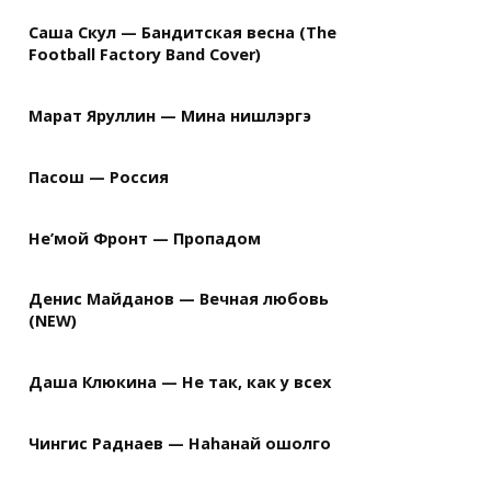
Саша Скул — Бандитская весна (The
Football Factory Band Cover)
Марат Яруллин — Мина нишлэргэ
Пасош — Россия
Не’мой Фронт — Пропадом
Денис Майданов — Вечная любовь
(NEW)
Даша Клюкина — Не так, как у всех
Чингис Раднаев — Наhанай ошолго