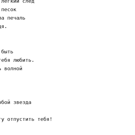
лёгкий след

песок

а печаль

я.

быть

ебя любить.

 волной

бой звезда

у отпустить тебя!
