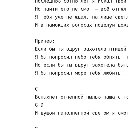
Последнюю сотню лет я искал твой 
Но найти его не смог – всё отнял 
Я тебя уже не ждал, на лице светл
И в намокших волосах поцелуй дожд
Припев:

Если бы ты вдруг захотела птицей 
Я бы попросил небо тебя обнять, т
Но если бы ты вдруг захотела быть
Я бы попросил море тебя любить.

C

Вспыхнет огненной пылью наша с то
G D

И душой наполненной светом я смог