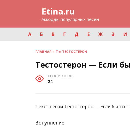
Перейти
Etina.ru
к
содержанию
Аккорды популярных песен
А
Б
В
Г
Д
Е
Ж
З
И
ГЛАВНАЯ
»
Т
»
ТЕСТОСТЕРОН
Тестостерон — Если бы
ПРОСМОТРОВ
24
Текст песни Тестостерон — Если бы ты з
Вступление
