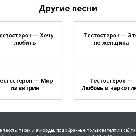
Другие песни
естостерон — Хочу
Тестостерон — Эт
любить
не женщина
естостерон — Мир
Тестостерон —
из витрин
Любовь и наркоти
ные тексты песен и аккорды, подобранные пользователями сайт