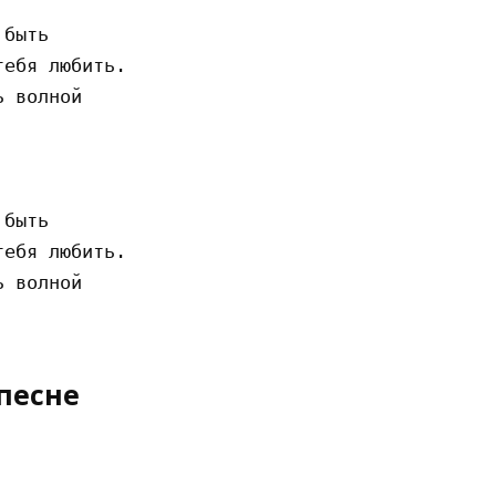
быть

ебя любить.

 волной

быть

ебя любить.

 волной

песне