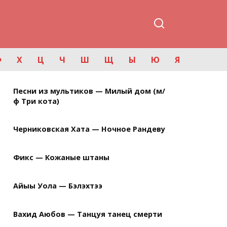
Ф
Х
Ц
Ч
Ш
Щ
Ы
Ю
Я
Песни из мультиков — Милый дом (м/
ф Три кота)
Черниковская Хата — Ночное Рандеву
Фикс — Кожаные штаны
Айыы Уола — Бэлэхтээ
Вахид Аюбов — Танцуя танец смерти