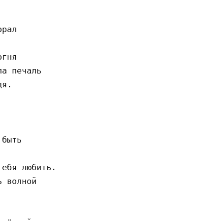
рал

гня

а печаль

я.

быть

ебя любить.

 волной
