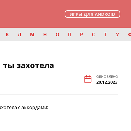
ИГРЫ ДЛЯ ANDROID
К
Л
М
Н
О
П
Р
С
Т
У
 ты захотела
ОБНОВЛЕНО
20.12.2023
ахотела с аккордами: