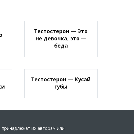
Тестостерон — Это
о
не девочка, это —
беда
Тестостерон — Кусай
ки
губы
а, принадлежат их авторам или