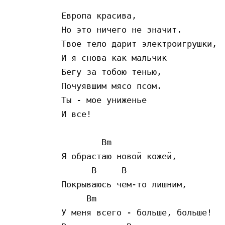
Европа красива,

Но это ничего не значит.

Твое тело дарит электроигрушки,

И я снова как мальчик

Бегу за тобою тенью,

Почуявшим мясо псом.

Ты - мое униженье

И все!

        Bm

Я обрастаю новой кожей,

      B     B

Покрываюсь чем-то лишним,

     Bm

У меня всего - больше, больше!
