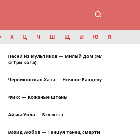
Ф
Х
Ц
Ч
Ш
Щ
Ы
Ю
Я
Песни из мультиков — Милый дом (м/
ф Три кота)
Черниковская Хата — Ночное Рандеву
Фикс — Кожаные штаны
Айыы Уола — Бэлэхтээ
Вахид Аюбов — Танцуя танец смерти