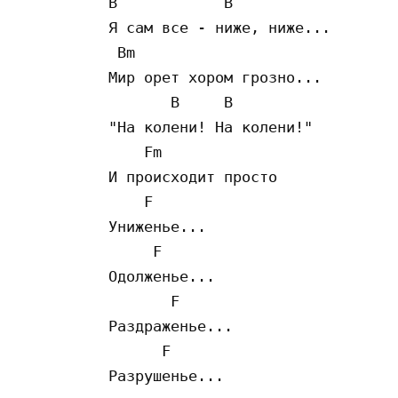
B            B

Я сам все - ниже, ниже...

 Bm

Мир орет хором грозно...

       B     B

"На колени! На колени!"

    Fm

И происходит просто

    F

Униженье...

     F

Одолженье...

       F

Раздраженье...

      F

Разрушенье...
