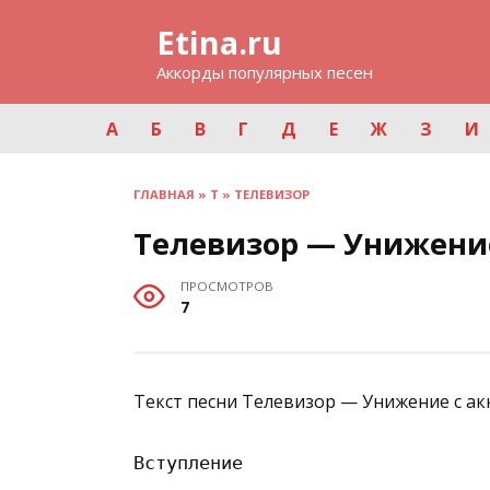
Перейти
Etina.ru
к
содержанию
Аккорды популярных песен
А
Б
В
Г
Д
Е
Ж
З
И
ГЛАВНАЯ
»
Т
»
ТЕЛЕВИЗОР
Телевизор — Унижени
ПРОСМОТРОВ
7
Текст песни Телевизор — Унижение с ак
Вступление
