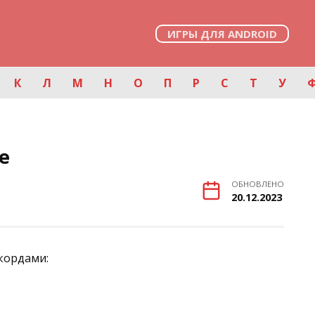
ИГРЫ ДЛЯ ANDROID
К
Л
М
Н
О
П
Р
С
Т
У
е
ОБНОВЛЕНО
20.12.2023
кордами: