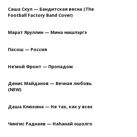
Саша Скул — Бандитская весна (The
Football Factory Band Cover)
Марат Яруллин — Мина нишлэргэ
Пасош — Россия
Не’мой Фронт — Пропадом
Денис Майданов — Вечная любовь
(NEW)
Даша Клюкина — Не так, как у всех
Чингис Раднаев — Наhанай ошолго