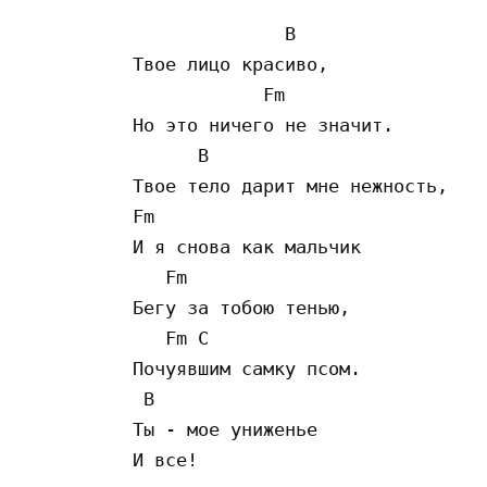
              B

Твое лицо красиво,

            Fm

Но это ничего не значит.

      B

Твое тело дарит мне нежность,

Fm

И я снова как мальчик

   Fm

Бегу за тобою тенью,

   Fm C

Почуявшим самку псом.

 B

Ты - мое униженье

И все!
