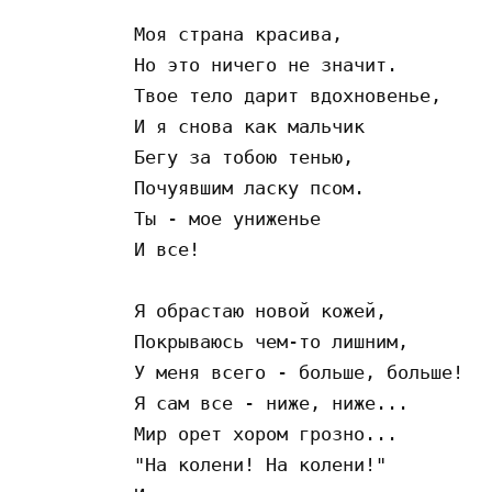
Моя страна красива,

Но это ничего не значит.

Твое тело дарит вдохновенье,

И я снова как мальчик

Бегу за тобою тенью,

Почуявшим ласку псом.

Ты - мое униженье

И все!

Я обрастаю новой кожей,

Покрываюсь чем-то лишним,

У меня всего - больше, больше!

Я сам все - ниже, ниже...

Мир орет хором грозно...

"На колени! На колени!"
