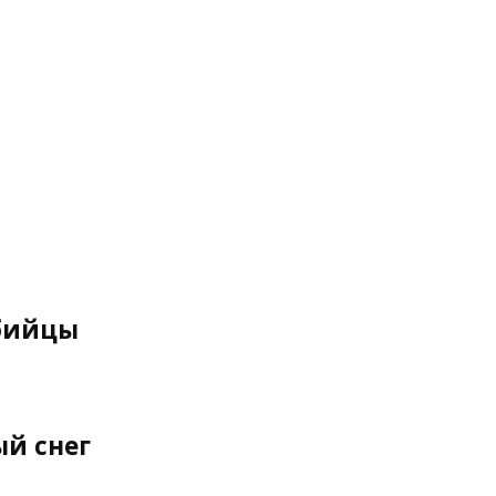
убийцы
й снег