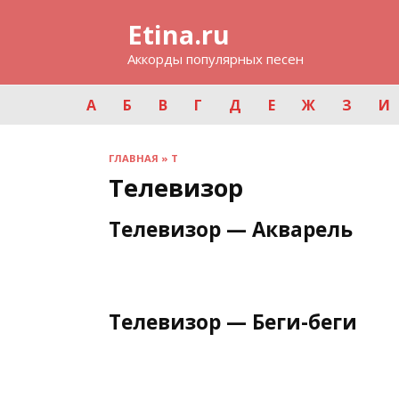
Перейти
Etina.ru
к
содержанию
Аккорды популярных песен
А
Б
В
Г
Д
Е
Ж
З
И
ГЛАВНАЯ
»
Т
Телевизор
Телевизор — Акварель
Телевизор — Беги-беги