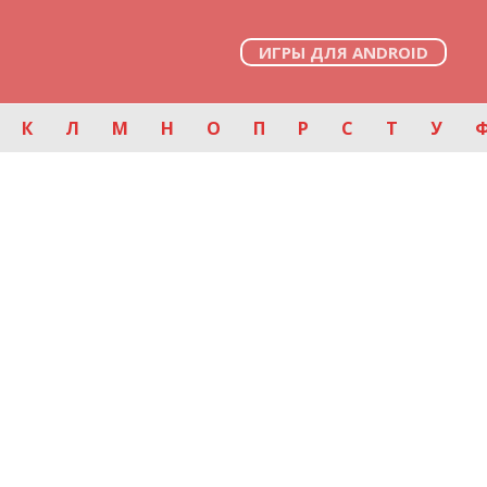
ИГРЫ ДЛЯ ANDROID
К
Л
М
Н
О
П
Р
С
Т
У