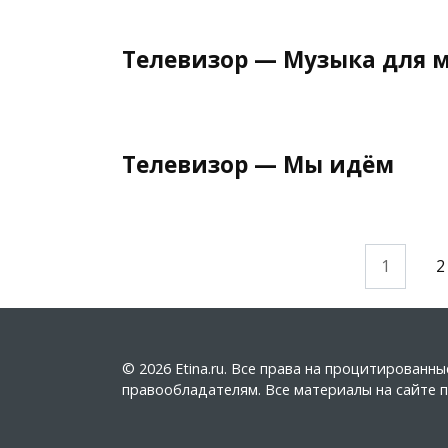
Телевизор — Музыка для 
Телевизор — Мы идём
Пагинация
1
2
записей
© 2026 Etina.ru. Все права на процитирован
правообладателям. Все материалы на сайте пу