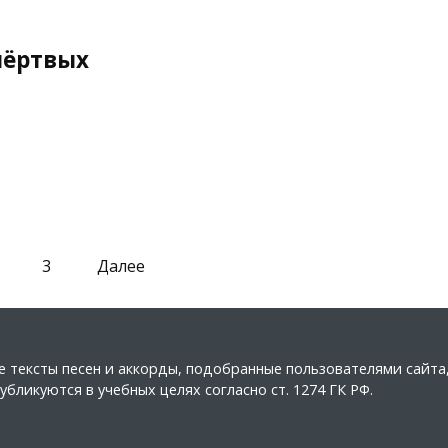
мёртвых
3
Далее
ные тексты песен и аккорды, подобранные пользователями сайт
бликуются в учебных целях согласно ст. 1274 ГК РФ.