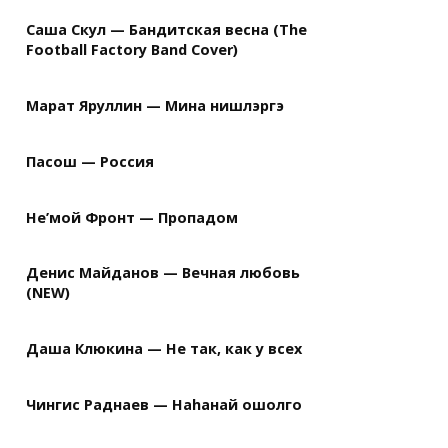
Саша Скул — Бандитская весна (The
Football Factory Band Cover)
Марат Яруллин — Мина нишлэргэ
Пасош — Россия
Не’мой Фронт — Пропадом
Денис Майданов — Вечная любовь
(NEW)
Даша Клюкина — Не так, как у всех
Чингис Раднаев — Наhанай ошолго