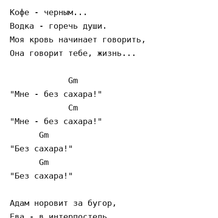
Кофе - черным...

Водка - горечь души.

Моя кровь начинает говорить,

Она говорит тебе, жизнь...

            Gm

"Мне - без сахара!"

            Cm

"Мне - без сахара!"

      Gm

"Без сахара!"

      Gm

"Без сахара!"

Адам норовит за бугор,

Ева - в интерпостель.
