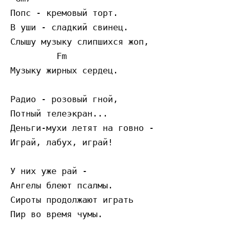
Попс - кремовый торт.

В уши - сладкий свинец.

Слышу музыку слипшихся жоп,

         Fm

Музыку жирных сердец.

Радио - розовый гной,

Потный телеэкран...

Деньги-мухи летят на говно -

Играй, лабух, играй!

У них уже рай -

Ангелы блеют псалмы.

Сироты продолжают играть

Пир во время чумы.
