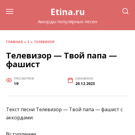
Перейти
Etina.ru
к
содержанию
Аккорды популярных песен
ГЛАВНАЯ
»
Т
»
ТЕЛЕВИЗОР
Телевизор — Твой папа —
фашист
ПРОСМОТРОВ
ОБНОВЛЕНО
19
20.12.2023
Текст песни Телевизор — Твой папа — фашист с
аккордами:
Вступление
