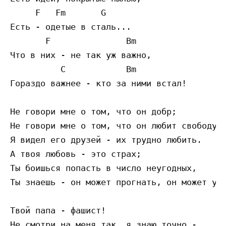
     F   Fm       G

Есть - одетые в сталь...

       F               Bm

Что в них - не так уж важно,

          C            Bm

Гораздо важнее - кто за ними встал!

Не говори мне о том, что он добр;

Не говори мне о том, что он любит свободу..
Я видел его друзей - их трудно любить.

А твоя любовь - это страх;

Ты боишься попасть в число неугодных,

Ты знаешь - он может прогнать, он может уби
Твой папа - фашист!

Не смотри на меня так, я знаю точно -
