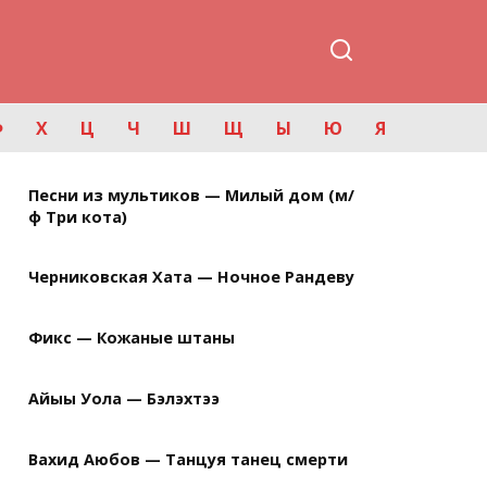
Ф
Х
Ц
Ч
Ш
Щ
Ы
Ю
Я
Песни из мультиков — Милый дом (м/
ф Три кота)
Черниковская Хата — Ночное Рандеву
Фикс — Кожаные штаны
Айыы Уола — Бэлэхтээ
Вахид Аюбов — Танцуя танец смерти