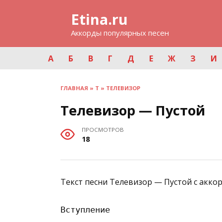
Перейти
Etina.ru
к
содержанию
Аккорды популярных песен
А
Б
В
Г
Д
Е
Ж
З
И
ГЛАВНАЯ
»
Т
»
ТЕЛЕВИЗОР
Телевизор — Пустой
ПРОСМОТРОВ
18
Текст песни Телевизор — Пустой с акко
Вступление
