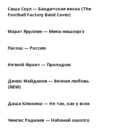
Саша Скул — Бандитская весна (The
Football Factory Band Cover)
Марат Яруллин — Мина нишлэргэ
Пасош — Россия
Не’мой Фронт — Пропадом
Денис Майданов — Вечная любовь
(NEW)
Даша Клюкина — Не так, как у всех
Чингис Раднаев — Наhанай ошолго