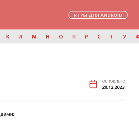
ИГРЫ ДЛЯ ANDROID
К
Л
М
Н
О
П
Р
С
Т
У
ОБНОВЛЕНО
20.12.2023
рдами: