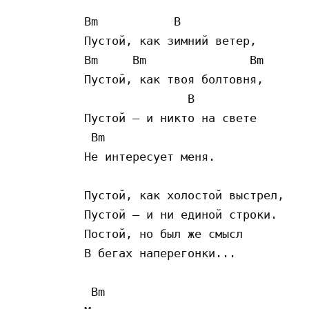
Bm           B

Пустой, как зимний ветер,

Bm     Bm               Bm

Пустой, как твоя болтовня,

               B

Пустой – и никто на свете

 Bm

Не интересует меня.

Пустой, как холостой выстрел,

Пустой – и ни единой строки.

Постой, но был же смысл

В бегах наперегонки...

 Bm
