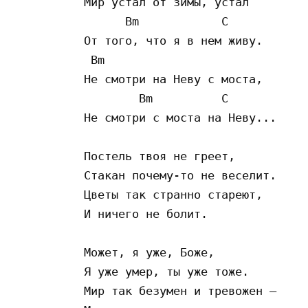
Мир устал от зимы, устал

      Bm            C

От того, что я в нем живу.

 Bm

Не смотри на Неву с моста,

        Bm          C

Не смотри с моста на Неву...

Постель твоя не греет,

Стакан почему-то не веселит.

Цветы так странно стареют,

И ничего не болит.

Может, я уже, Боже,

Я уже умер, ты уже тоже.

Мир так безумен и тревожен –
