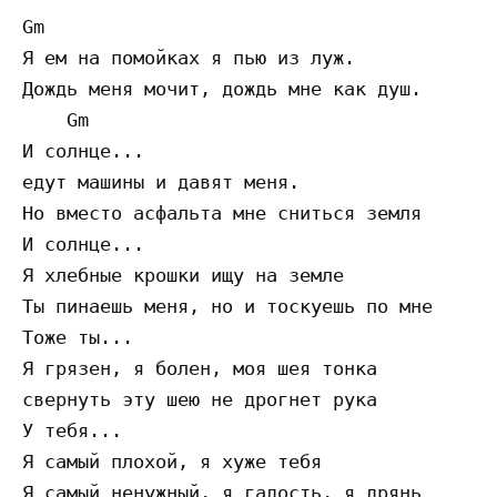
Gm

Я ем на помойках я пью из луж.

Дождь меня мочит, дождь мне как душ.

    Gm

И солнце...

едут машины и давят меня.

Но вместо асфальта мне сниться земля

И солнце...

Я хлебные крошки ищу на земле

Ты пинаешь меня, но и тоскуешь по мне

Тоже ты...

Я грязен, я болен, моя шея тонка

свернуть эту шею не дрогнет рука

У тебя...

Я самый плохой, я хуже тебя

Я самый ненужный, я гадость, я дрянь
