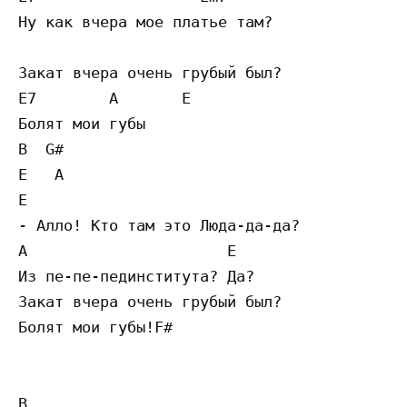
Ну как вчера мое платье там?

Закат вчера очень грубый был?

E7        A       E

Болят мои губы

B  G#

E   A

E

- Алло! Кто там это Люда-да-да?

A                      E

Из пе-пе-пединститута? Да?

Закат вчера очень грубый был?

Болят мои губы!F#

B
