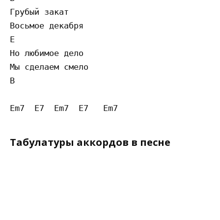
Грубый закат

Восьмое декабря

E

Но любимое дело

Мы сделаем смело

B

Табулатуры аккордов в песне