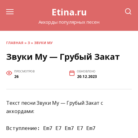
Перейти
Etina.ru
к
содержанию
Аккорды популярных песен
ГЛАВНАЯ
»
З
»
ЗВУКИ МУ
Звуки Му — Грубый Закат
ПРОСМОТРОВ
ОБНОВЛЕНО
26
20.12.2023
Текст песни Звуки Му — Грубый Закат с
аккордами:
Вступление: Em7 E7 Em7 E7 Em7
