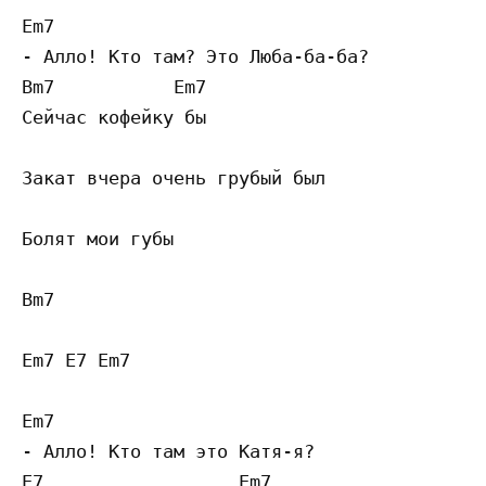
Em7

- Алло! Кто там? Это Люба-ба-ба?

Bm7           Em7

Сейчас кофейку бы

Закат вчера очень грубый был

Болят мои губы

Bm7

Em7 E7 Em7

Em7

- Алло! Кто там это Катя-я?

E7                  Em7
