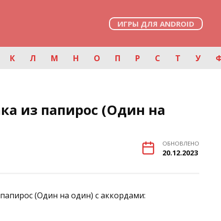
ИГРЫ ДЛЯ ANDROID
К
Л
М
Н
О
П
Р
С
Т
У
ка из папирос (Один на
ОБНОВЛЕНО
20.12.2023
папирос (Один на один) с аккордами: