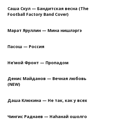
Саша Скул — Бандитская весна (The
Football Factory Band Cover)
Марат Яруллин — Мина нишлэргэ
Пасош — Россия
Не’мой Фронт — Пропадом
Денис Майданов — Вечная любовь
(NEW)
Даша Клюкина — Не так, как у всех
Чингис Раднаев — Наhанай ошолго