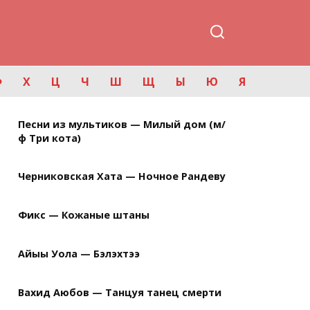
Ф
Х
Ц
Ч
Ш
Щ
Ы
Ю
Я
Песни из мультиков — Милый дом (м/
ф Три кота)
Черниковская Хата — Ночное Рандеву
Фикс — Кожаные штаны
Айыы Уола — Бэлэхтээ
Вахид Аюбов — Танцуя танец смерти