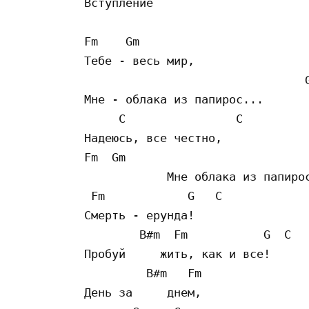
Вступление

Fm    Gm

Тебе - весь мир,

                                G
Мне - облака из папирос...

     C                C          
Надеюсь, все честно,

Fm  Gm                           
            Мне облака из папирос
 Fm            G   C  

Смерть - ерунда!

        B#m  Fm           G  C

Пробуй     жить, как и все!

         B#m   Fm

День за     днем,
