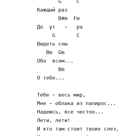
       G     C

Каждый раз

       B#m  Fm 

До  ут   -   ра

     G       C

Видеть сны

   Bm  Gm

Обо  всем...

       Bm

О тебе...

Тебе - весь мир,

Мне - облака из папирос...

Надеюсь, все честно...

Лети, лети!

И кто там стоит твоих слез,
