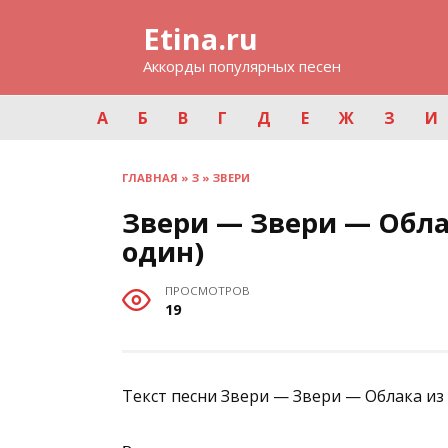
Перейти
Etina.ru
к
содержанию
Аккорды популярных песен
А
Б
В
Г
Д
Е
Ж
З
И
ГЛАВНАЯ
»
З
»
ЗВЕРИ
Звери — Звери — Обла
один)
ПРОСМОТРОВ
19
Текст песни Звери — Звери — Облака из 