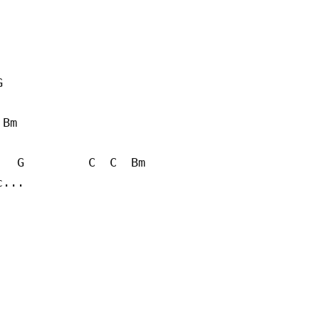
    

Bm

  G         C  C  Bm

...
