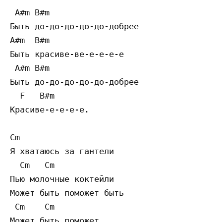
 A#m B#m

Быть до-до-до-до-до-добрее

A#m  B#m

Быть красиве-ве-е-е-е-е

 A#m B#m

Быть до-до-до-до-до-добрее

  F   B#m

Красиве-е-е-е-е.

Cm

Я хватаюсь за гантели

  Cm   Cm

Пью молочные коктейли

Может быть поможет быть

 Cm    Cm

Может быть поможет
