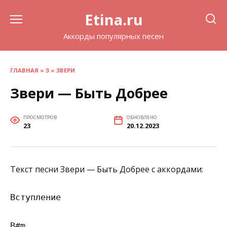
Перейти
Etina.ru
к
содержанию
Аккорды популярных песен
ГЛАВНАЯ
»
З
»
ЗВЕРИ
Звери — Быть Добрее
ПРОСМОТРОВ
ОБНОВЛЕНО
23
20.12.2023
Текст песни Звери — Быть Добрее с аккордами:
Вступление

B#m
