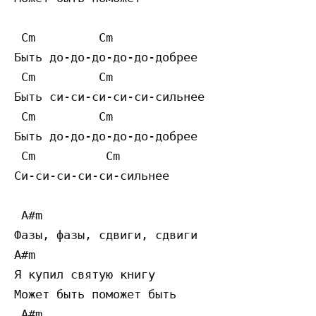
 Cm         Cm

Быть до-до-до-до-до-добрее

 Cm         Cm

Быть си-си-си-си-си-сильнее

 Cm         Cm

Быть до-до-до-до-до-добрее

 Cm          Cm

Си-си-си-си-си-сильнее

 A#m

Фазы, фазы, сдвиги, сдвиги

A#m

Я купил святую книгу

Может быть поможет быть

 A#m
