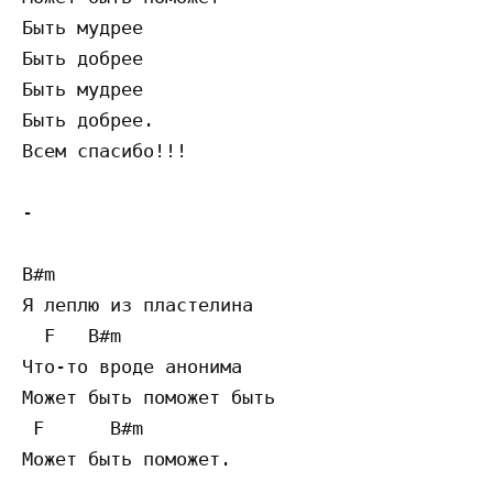
Быть мудрее

Быть добрее

Быть мудрее

Быть добрее.

Всем спасибо!!!

-

B#m

Я леплю из пластелина

  F   B#m

Что-то вроде анонима

Может быть поможет быть

 F      B#m

Может быть поможет.
