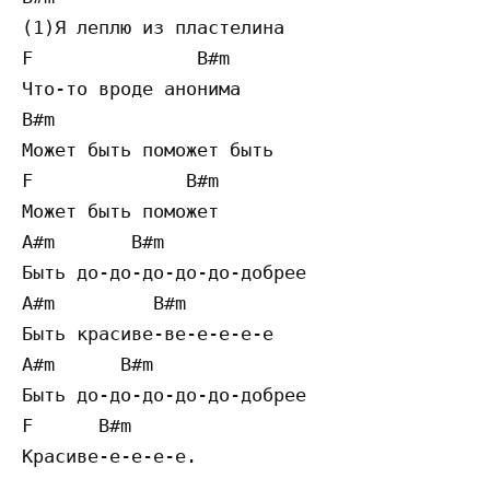
(1)Я леплю из пластелина

F               B#m

Что-то вроде анонима

B#m

Может быть поможет быть

F              B#m

Может быть поможет

A#m       B#m

Быть до-до-до-до-до-добрее

A#m         B#m

Быть красиве-ве-е-е-е-е

A#m      B#m

Быть до-до-до-до-до-добрее

F      B#m

Красиве-е-е-е-е.
