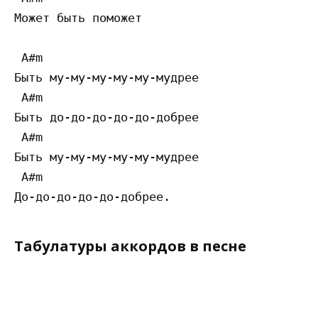
Может быть поможет

 A#m

Быть му-му-му-му-му-мудрее

 A#m

Быть до-до-до-до-до-добрее

 A#m

Быть му-му-му-му-му-мудрее

 A#m

Табулатуры аккордов в песне