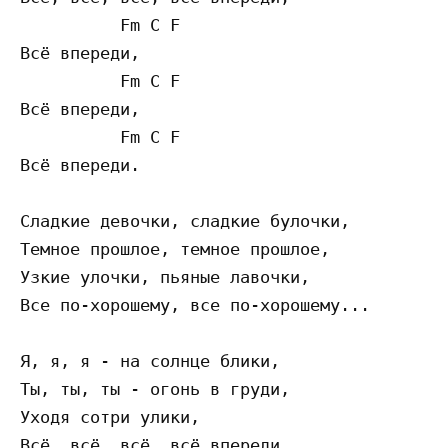
          Fm C F

Всё впереди,

          Fm C F

Всё впереди,

          Fm C F

Всё впереди.

Сладкие девочки, сладкие булочки,

Темное прошлое, темное прошлое,

Узкие улочки, пьяные лавочки,

Все по-хорошему, все по-хорошему...

Я, я, я - на солнце блики,

Ты, ты, ты - огонь в груди,

Уходя сотри улики,

Всё, всё, всё, всё впереди,
