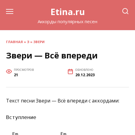
Перейти
Etina.ru
к
содержанию
Аккорды популярных песен
ГЛАВНАЯ
»
З
»
ЗВЕРИ
Звери — Всё впереди
ПРОСМОТРОВ
ОБНОВЛЕНО
21
20.12.2023
Текст песни Звери — Всё впереди с аккордами:
Вступление

  Fm              Fm
