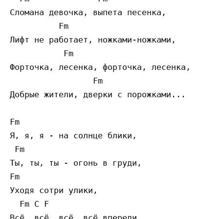
Сломана девочка, выпета песенка,

          Fm

Лифт не работает, ножками-ножками,

           Fm

Форточка, лесенка, форточка, лесенка,

                 Fm

Добрые жители, дверки с порожками...

Fm

Я, я, я - на солнце блики,

 Fm

Ты, ты, ты - огонь в груди,

Fm

Уходя сотри улики,

  Fm C F

Всё, всё, всё, всё впереди,
