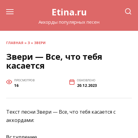
Перейти
Etina.ru
к
содержанию
Аккорды популярных песен
ГЛАВНАЯ
»
З
»
ЗВЕРИ
Звери — Все, что тебя
касается
ПРОСМОТРОВ
ОБНОВЛЕНО
16
20.12.2023
Текст песни Звери — Все, что тебя касается с
аккордами:
Вступление
