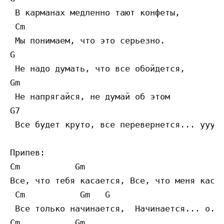
 В карманах медленно тают конфеты,

 Cm

 Мы понимаем, что это серьезно.

G

 Не надо думать, что все обойдется,

Gm 

 Не напрягайся, не думай об этом

G7

 Все будет круто, все перевернется... уууаа
Припев:

Cm           Gm

Все, что тебя касается, Все, что меня касае
 Cm           Gm   G

 Все только начинается,  Начинается... о...
Cm           Gm
