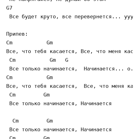
G7

 Все будет круто, все перевернется... уууаа
Припев:

Cm           Gm

Все, что тебя касается, Все, что меня касае
 Cm           Gm   G

 Все только начинается,  Начинается... о...
Cm           Gm

Все, что тебя касается,  Все, что меня каса
 Cm         Gm  

 Все только начинается, Начинается

  Cm         Gm  

 Все только начинается, Начинается

 Cm         Gm  
