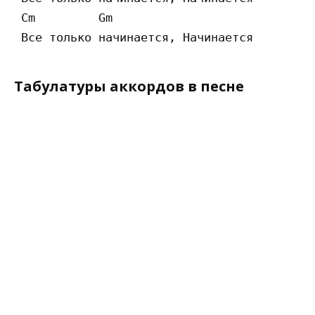
 Cm         Gm  

Табулатуры аккордов в песне