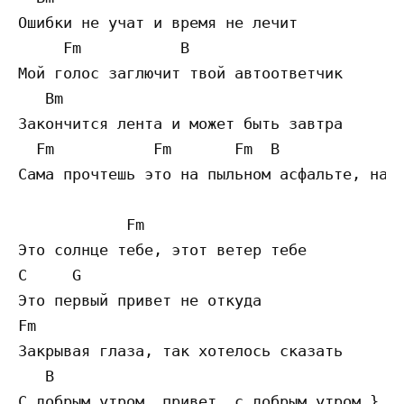
Ошибки не учат и время не лечит

     Fm           B

Мой голос заглючит твой автоответчик

   Bm

Закончится лента и может быть завтра

  Fm           Fm       Fm  B

Сама прочтешь это на пыльном асфальте, на п
            Fm

Это солнце тебе, этот ветер тебе

C     G

Это первый привет не откуда

Fm

Закрывая глаза, так хотелось сказать

   B

С добрым утром, привет, с добрым утром } 2 