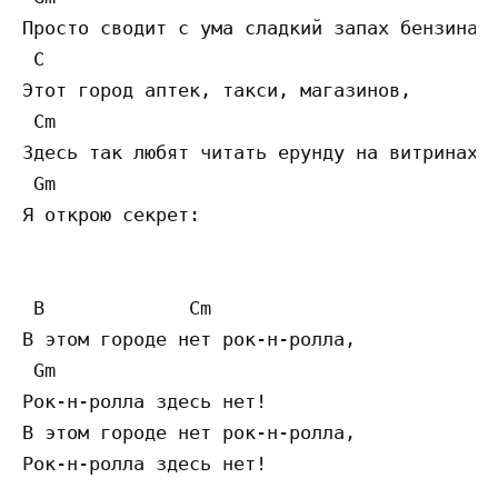
Просто сводит с ума сладкий запах бензина,

 C

Этот город аптек, такси, магазинов,

 Cm

Здесь так любят читать ерунду на витринах,

 Gm

Я открою секрет:

 B             Cm

В этом городе нет рок-н-ролла,

 Gm

Рок-н-ролла здесь нет!

В этом городе нет рок-н-ролла,

Рок-н-ролла здесь нет!
