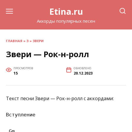
Перейти
Etina.ru
к
содержанию
Аккорды популярных песен
ГЛАВНАЯ
»
З
»
ЗВЕРИ
Звери — Рок-н-ролл
ПРОСМОТРОВ
ОБНОВЛЕНО
15
20.12.2023
Текст песни Звери — Рок-н-ролл с аккордами:
Вступление

 Gm
