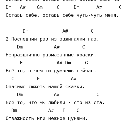
Dm   A#    Gm     C     Dm      A#      G 

Оставь себе, оставь себе чуть-чуть меня.

      Dm            A#        C

2.Последний раз из зажигалки газ.

    Dm           A#        C

Непразднично размазанные краски.

     F            A# Dm     G

Всё то, о чем ты думаешь сейчас.

  C        F           A# 

Опасные сюжеты нашей сказки. 

    Dm           A#             C

Всё то, что мы любили - сто из ста.

  Dm           A#   F    C

Отважность или нежное цунами.
