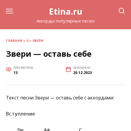
Перейти
Etina.ru
к
содержанию
Аккорды популярных песен
ГЛАВНАЯ
»
З
»
ЗВЕРИ
Звери — оставь себе
ПРОСМОТРОВ
ОБНОВЛЕНО
13
20.12.2023
Текст песни Звери — оставь себе с аккордами:
Вступление

    Dm       А#          C  
