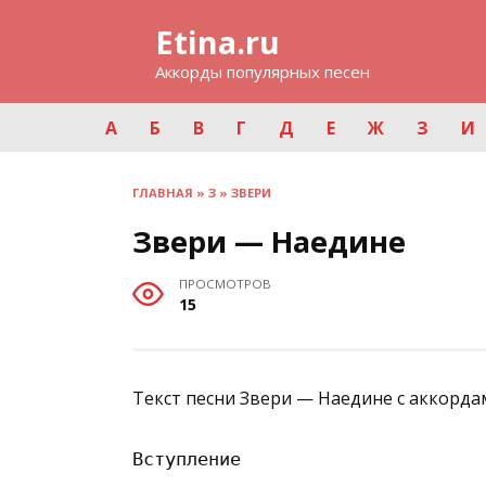
Перейти
Etina.ru
к
содержанию
Аккорды популярных песен
А
Б
В
Г
Д
Е
Ж
З
И
ГЛАВНАЯ
»
З
»
ЗВЕРИ
Звери — Наедине
ПРОСМОТРОВ
15
Текст песни Звери — Наедине с аккорда
Вступление
