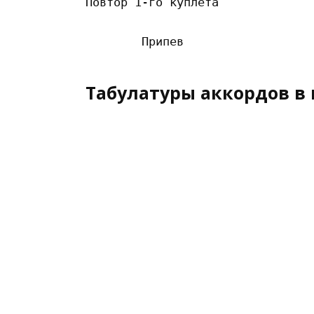
Повтор 1-го куплета

Табулатуры аккордов в 