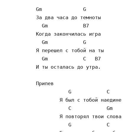
Gm              G

За два часа до темноты

  Gm            B7

Когда закончилась игра

  Gm            G

Я перешел с тобой на ты

  Gm            C   B7

И ты осталась до утра.  

Припев

	   G            C

	Я был с тобой наедине

	   C            Gm

	Я повторял твои слова

	   G            C
