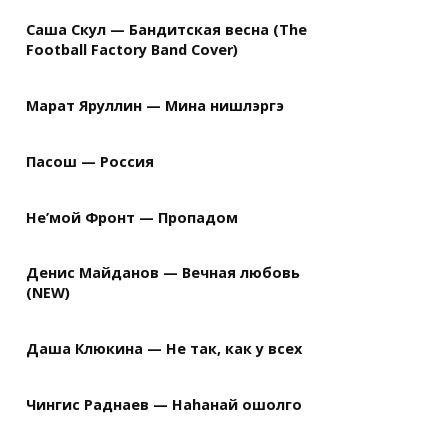
Саша Скул — Бандитская весна (The
Football Factory Band Cover)
Марат Яруллин — Мина нишлэргэ
Пасош — Россия
Не’мой Фронт — Пропадом
Денис Майданов — Вечная любовь
(NEW)
Даша Клюкина — Не так, как у всех
Чингис Раднаев — Наhанай ошолго