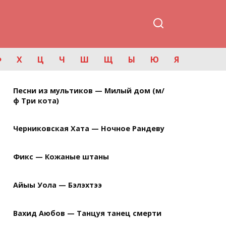
Ф
Х
Ц
Ч
Ш
Щ
Ы
Ю
Я
Песни из мультиков — Милый дом (м/
ф Три кота)
Черниковская Хата — Ночное Рандеву
Фикс — Кожаные штаны
Айыы Уола — Бэлэхтээ
Вахид Аюбов — Танцуя танец смерти