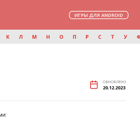
ИГРЫ ДЛЯ ANDROID
К
Л
М
Н
О
П
Р
С
Т
У
ОБНОВЛЕНО
20.12.2023
ми: