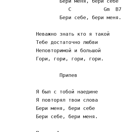
	Бери меня, бери себе

	   C           Gm  B7

	Бери себе, бери меня.

Неважно знать кто я такой

Тебе достаточно любви

Неповторимой и большой

Гори, гори, гори, гори.

	Припев

Я был с тобой наедине

Я повторял твои слова

Бери меня, бери себе

Бери себе, бери меня.
