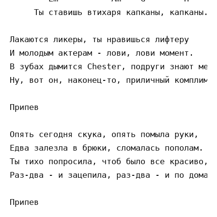
     Ты ставишь втихаря капканы, капканы.

Лакаются ликеры, ты нравишься лифтеру

И молодым актерам - лови, лови момент.

В зубах дымится Chester, подруги знают мест
Ну, вот он, наконец-то, приличный комплимен
Припев

Опять сегодня скука, опять помыла руки,

Едва залезла в брюки, сломалась пополам.

Ты тихо попросила, чтоб было все красиво,

Раз-два - и зацепила, раз-два - и по домам.
Припев
