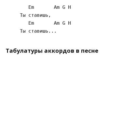
        Em       Am G H

     Ты ставишь,

        Em       Am G H

Табулатуры аккордов в песне