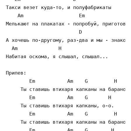
Такси везет куда-то, и полуфабрикаты

    Am                   Em

Мелькают на плакатах - попробуй, приготовь.
                         D

А хочешь по-другому, раз-два и мы - знакомы
  Am              H

Набитая оскома, я слышал, слышал...

Припев:

        Em           Am    G         H

     Ты ставишь втихаря капканы на баранов,
        Em           Am    G       H

     Ты ставишь втихаря капканы, о-о.

        Em           Am    G         H

     Ты ставишь втихаря капканы на баранов,
        Em           Am    G        H
