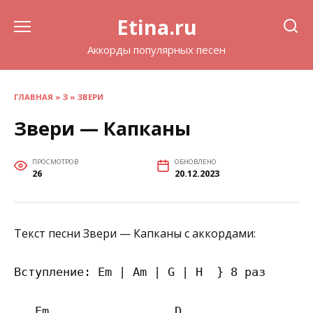
Перейти
Etina.ru
к
содержанию
Аккорды популярных песен
ГЛАВНАЯ
»
З
»
ЗВЕРИ
Звери — Капканы
ПРОСМОТРОВ
ОБНОВЛЕНО
26
20.12.2023
Текст песни Звери — Капканы с аккордами:
Вступление: Em | Am | G | H  } 8 раз

   Em                  D
