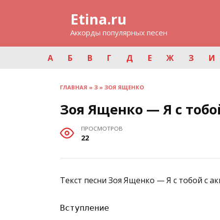
Перейти
Etina.ru
к
содержанию
Аккорды популярных песен
А
Б
В
Г
Д
Е
Ж
З
И
ГЛАВНАЯ
»
З
»
ЗОЯ ЯЩЕНКО
Зоя Ященко — Я с тобо
ПРОСМОТРОВ
22
Текст песни Зоя Ященко — Я с тобой с а
Вступление
