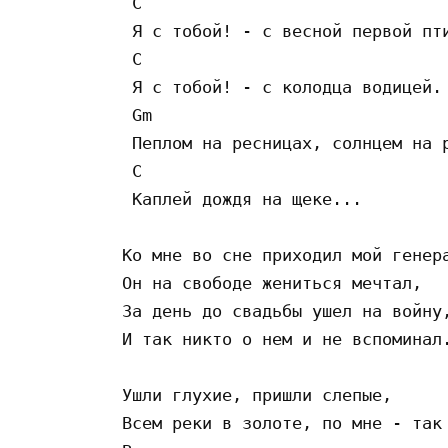
 C      

 Я с тобой! - с весной первой пти
 C             

 Я с тобой! - с колодца водицей.

 Gm              

 Пеплом на ресницах, солнцем на р
 C           

 Каплей дождя на щеке...

Ко мне во сне приходил мой генера
Он на свободе жениться мечтал,

За день до свадьбы ушел на войну,
И так никто о нем и не вспоминал.
Ушли глухие, пришли слепые,

Всем реки в золоте, по мне - так 