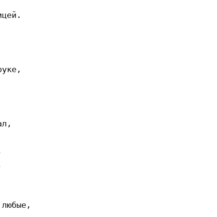
цей.

уке,

л,





любые,
