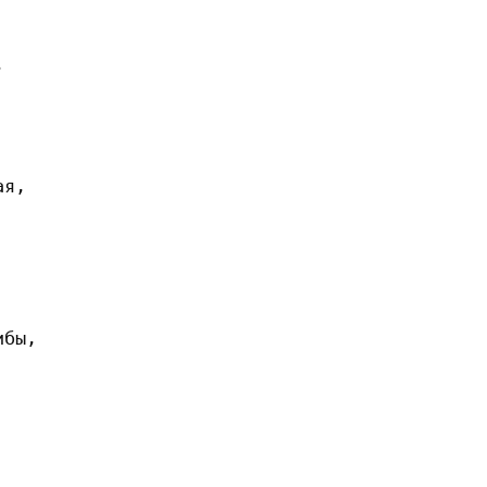


я,

бы,
