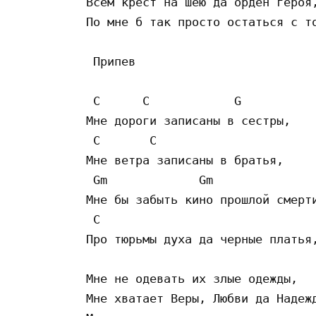
Всем крест на шею да орден героя,
По мне б так просто остаться с то
 Припев

 C      C            G           
Мне дороги записаны в сестры,

 C       C             

Мне ветра записаны в братья,

 Gm             Gm            

Мне бы забыть кино прошлой смерти
 C          

Про тюрьмы духа да черные платья,
Мне не одевать их злые одежды,

Мне хватает Веры, Любви да Надежд