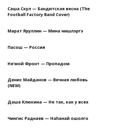
Саша Скул — Бандитская весна (The
Football Factory Band Cover)
Марат Яруллин — Мина нишлэргэ
Пасош — Россия
Не’мой Фронт — Пропадом
Денис Майданов — Вечная любовь
(NEW)
Даша Клюкина — Не так, как у всех
Чингис Раднаев — Наhанай ошолго