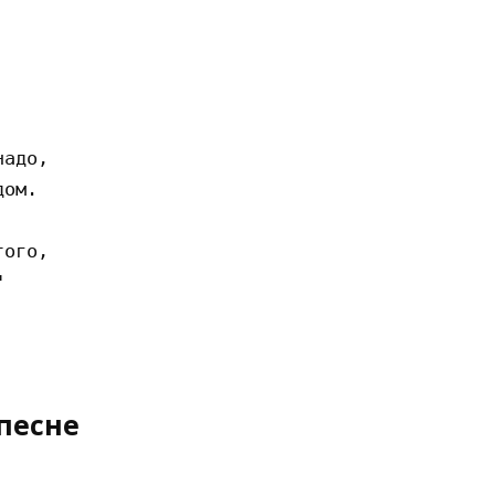
адо,

ом.

ого,



песне