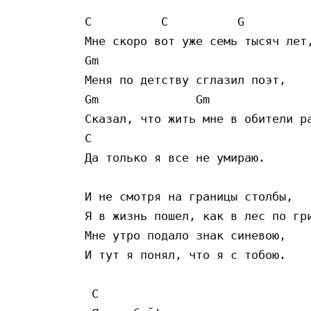
C          C          G  

Мне скоро вот уже семь тысяч лет,
Gm               

Меня по детству сглазил поэт,

Gm              Gm   

Сказал, что жить мне в обители ра
C           

Да только я все не умираю.

И не смотря на границы столбы,

Я в жизнь пошел, как в лес по гри
Мне утро подало знак синевою,

И тут я понял, что я с тобою.

 C    
