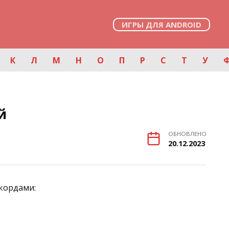
ИГРЫ ДЛЯ ANDROID
К
Л
М
Н
О
П
Р
С
Т
У
й
ОБНОВЛЕНО
20.12.2023
ккордами: