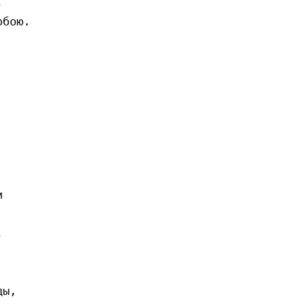


бою.

     





ы,
