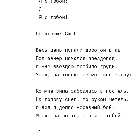
 Я с тобой! 

 C   

 Я с тобой!  

Проигрыш: Gm C 

Весь день пугали дорогой в ад,

Под вечер начался звездопад,

И мне звездою пробило грудь,

Упал, да только не мог все заснут
Ко мне зима забралась в постель,

На голову снег, по рукам метель,

И вел я долго неравный бой,

Меня спасло то, что я с тобой.
