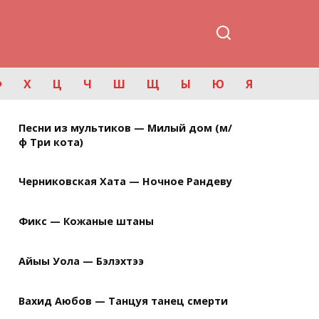
Ф
Х
Ц
Ч
Ш
Щ
Ы
Ю
Я
Песни из мультиков — Милый дом (м/
ф Три кота)
Черниковская Хата — Ночное Рандеву
Фикс — Кожаные штаны
Айыы Уола — Бэлэхтээ
Вахид Аюбов — Танцуя танец смерти