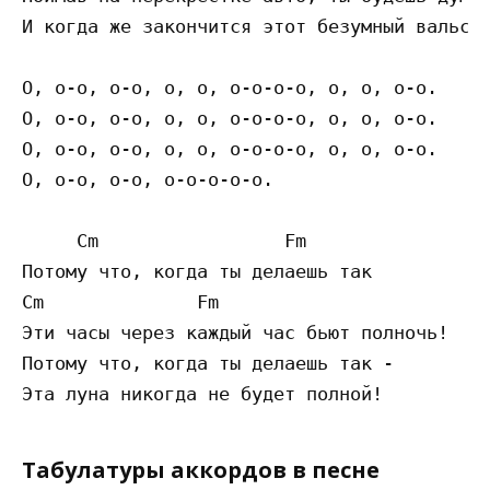
И когда же закончится этот безумный вальс?

О, о-о, о-о, о, о, о-о-о-о, о, о, о-о.

О, о-о, о-о, о, о, о-о-о-о, о, о, о-о.

О, о-о, о-о, о, о, о-о-о-о, о, о, о-о.

О, о-о, о-о, о-о-о-о-о.

     Cm                 Fm         

Потому что, когда ты делаешь так 

Cm              Fm    

Эти часы через каждый час бьют полночь!

Потому что, когда ты делаешь так -

Табулатуры аккордов в песне