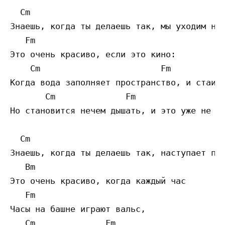
  Cm          

Знаешь, когда ты делаешь так, мы уходим на 
   Fm         

Это очень красиво, если это кино:

    Cm                        Fm       

Когда вода заполняет пространство, и стаи р
       Cm              Fm                 

Но становится нечем дышать, и это уже не ки
  Cm                 

Знаешь, когда ты делаешь так, наступает пол
   Bm         

Это очень красиво, когда каждый час

   Fm    

Часы на башне играют вальс,

   Cm              Fm             
