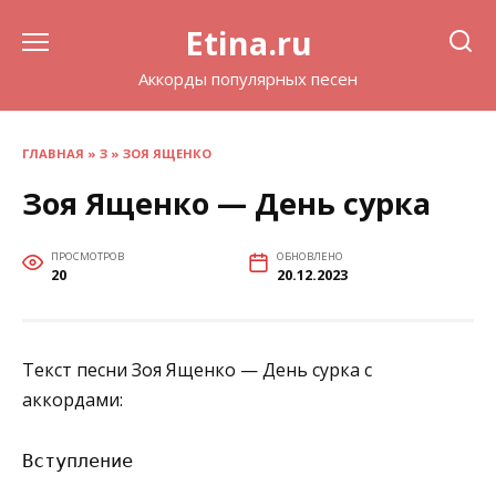
Перейти
Etina.ru
к
содержанию
Аккорды популярных песен
ГЛАВНАЯ
»
З
»
ЗОЯ ЯЩЕНКО
Зоя Ященко — День сурка
ПРОСМОТРОВ
ОБНОВЛЕНО
20
20.12.2023
Текст песни Зоя Ященко — День сурка с
аккордами:
Вступление
