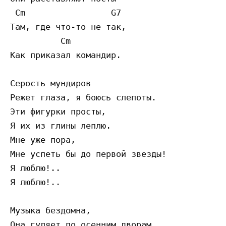
 Cm                 G7              

Там, где что-то не так,

          Cm 

Как приказал командир.

Серость мундиров

Режет глаза, я боюсь слепоты.

Эти фигурки просты,

Я их из глины леплю.

Мне уже пора,

Мне успеть бы до первой звезды!

Я люблю!..

Я люблю!..

Музыка бездомна,

Она гуляет по осенним дворам.
