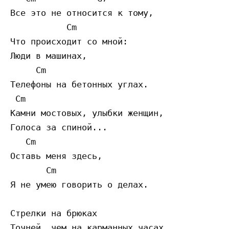
Все это не относится к тому,

           Cm              

Что происходит со мной:

Люди в машинах,

     Cm            

Телефоны на бетонных углах.

 Cm                        

Камни мостовых, улыбки женщин,

Голоса за спиной...

   Cm                

Оставь меня здесь,

       Cm          

Я не умею говорить о делах.

Стрелки на брюках

Точней, чем на карманных часах.
