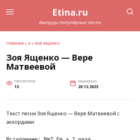
Перейти
Etina.ru
к
содержанию
Аккорды популярных песен
ГЛАВНАЯ
»
З
»
ЗОЯ ЯЩЕНКО
Зоя Ященко — Вере
Матвеевой
ПРОСМОТРОВ
ОБНОВЛЕНО
13
20.12.2023
Текст песни Зоя Ященко — Вере Матвеевой с
аккордами:
Вступление: Bm7 Fm > 2 раза
