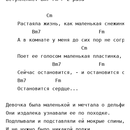
              Cm    

    Растаяла жизнь, как маленькая снежинка,
         Bm7                    Fm         
    А в комнате у меня до сих пор не согрет
                          Cm 

    Поет ее голосом маленькая пластинка,

                Bm7             Fm         
    Сейчас остановится, - и остановится сер
    Bm7          Fm         

    Остановится сердце...

Девочка была маленькой и мечтала о дельфина
Они издалека узнавали ее по походке.

Подплывали и подставляли ей мокрые спины,

И не нужно было никакой лодки.
