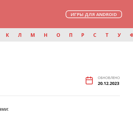
ИГРЫ ДЛЯ ANDROID
К
Л
М
Н
О
П
Р
С
Т
У
ОБНОВЛЕНО
20.12.2023
ами: