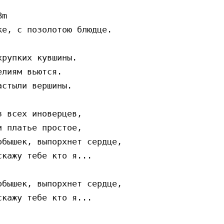
m 

е, с позолотою блюдце.

        

рупких кувшины.

лиям вьются.

стыли вершины.

 всех иноверцев,

 платье простое,

бышек, выпорхнет сердце,

кажу тебе кто я...

бышек, выпорхнет сердце,
