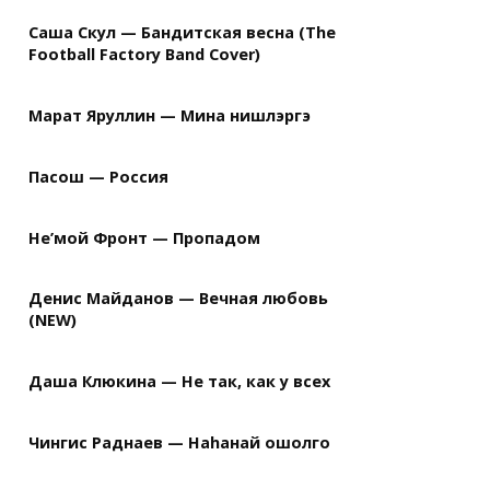
Саша Скул — Бандитская весна (The
Football Factory Band Cover)
Марат Яруллин — Мина нишлэргэ
Пасош — Россия
Не’мой Фронт — Пропадом
Денис Майданов — Вечная любовь
(NEW)
Даша Клюкина — Не так, как у всех
Чингис Раднаев — Наhанай ошолго