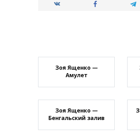
Зоя Ященко —
Амулет
Зоя Ященко —
З
Бенгальский залив