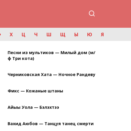
Ф
Х
Ц
Ч
Ш
Щ
Ы
Ю
Я
Песни из мультиков — Милый дом (м/
ф Три кота)
Черниковская Хата — Ночное Рандеву
Фикс — Кожаные штаны
Айыы Уола — Бэлэхтээ
Вахид Аюбов — Танцуя танец смерти