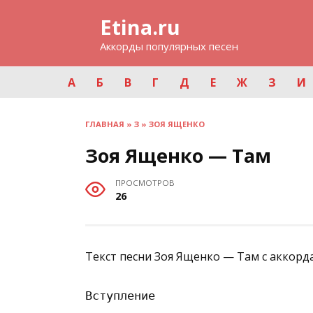
Перейти
Etina.ru
к
содержанию
Аккорды популярных песен
А
Б
В
Г
Д
Е
Ж
З
И
ГЛАВНАЯ
»
З
»
ЗОЯ ЯЩЕНКО
Зоя Ященко — Там
ПРОСМОТРОВ
26
Текст песни Зоя Ященко — Там с аккорд
Вступление
