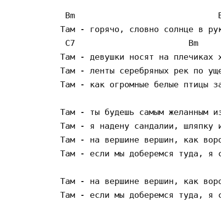
 Bm                             B
Там - горячо, словно солнце в рук
 C7                       Bm     
Там - девушки носят на плечиках х
Там - ленты серебряных рек по уще
Там - как огромные белые птицы за
Там - ты будешь самым желанным из
Там - я надену сандалии, шляпку и
Там - на вершине вершин, как воро
Там - если мы доберемся туда, я с
Там - на вершине вершин, как воро