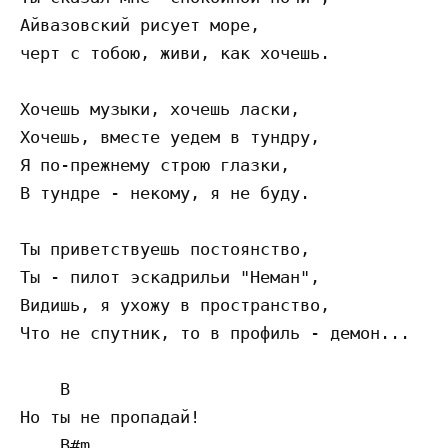
Айвазовский рисует море,

черт с тобою, живи, как хочешь.

Хочешь музыки, хочешь ласки,

Хочешь, вместе уедем в тундру,

Я по-прежнему строю глазки,

В тундре - некому, я не буду.

Ты приветствуешь постоянство,

Ты - пилот эскадрильи "Неман",

Видишь, я ухожу в пространство,

Что не спутник, то в профиль - демон...

    B       

Но ты не пропадай!

    B#m 
