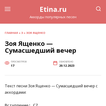
Перейти
Etina.ru
к
содержанию
Аккорды популярных песен
ГЛАВНАЯ
»
З
»
ЗОЯ ЯЩЕНКО
Зоя Ященко —
Сумасшедший вечер
ПРОСМОТРОВ
ОБНОВЛЕНО
17
20.12.2023
Текст песни Зоя Ященко — Сумасшедший вечер с
аккордами:
Вступление: C7 
