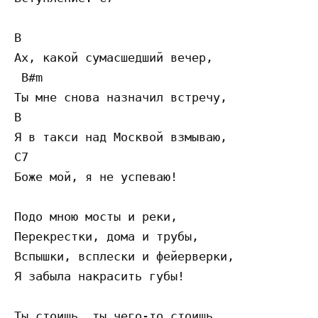
B   

Ах, какой сумасшедший вечер,

 B#m 

Ты мне снова назначил встречу,

B 

Я в такси над Москвой взмываю,

C7 

Боже мой, я не успеваю!

Подо мною мосты и реки,

Перекрестки, дома и трубы,

Вспышки, всплески и фейерверки,

Я забыла накрасить губы!

Ты стоишь, ты чего-то стоишь,
