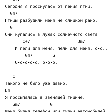
Сегодня я проснулась от пения птиц,

  Gm7  

Птицы разбудили меня не слишком рано,

  G               

Они купались в лужах солнечного света

       C+7                   Bm7 

    И пели для меня, пели для меня, о-о...

        Gm7        G            

    О-о-о-о-о, о-о-о.

   C 

Такого не было уже давно,

Bm 

Я просыпалась в звенящей тишине,

   Gm7            G            

Меня будил телефон или гудки автомобилей,
