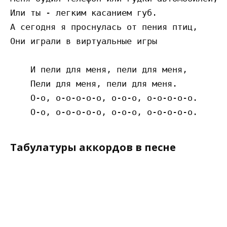
Или ты - легким касанием губ.

А сегодня я проснулась от пения птиц,

Они играли в виртуальные игры

    И пели для меня, пели для меня,

    Пели для меня, пели для меня.

    О-о, о-о-о-о-о, о-о-о, о-о-о-о-о.

Табулатуры аккордов в песне