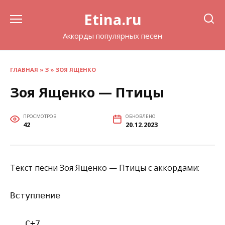
Перейти
Etina.ru
к
содержанию
Аккорды популярных песен
ГЛАВНАЯ
»
З
»
ЗОЯ ЯЩЕНКО
Зоя Ященко — Птицы
ПРОСМОТРОВ
ОБНОВЛЕНО
42
20.12.2023
Текст песни Зоя Ященко — Птицы с аккордами:
Вступление

   C+7         
