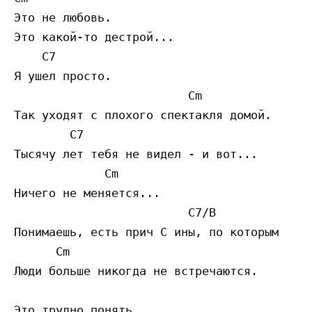
Это не любовь.

Это какой-то дестрой...

    C7          

Я ушел просто.

                         Cm      

Так уходят с плохого спектакля домой.

        C7         

Тысячу лет тебя не видел - и вот... 

             Cm     

Ничего не меняется...

                         C7/B 

Понимаешь, есть прич C ины, по которым 

      Cm              

Люди больше никогда не встречаются.

Это трудно понять, 
