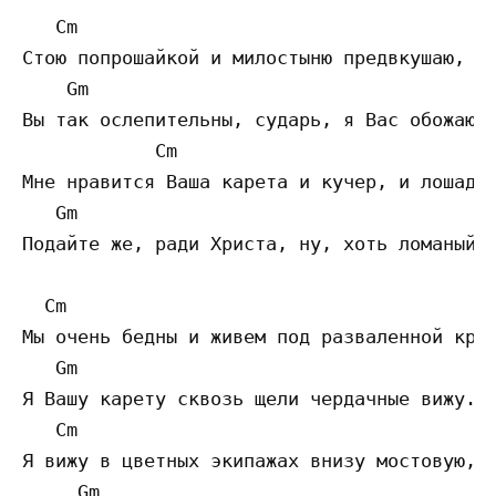
   Cm      

Стою попрошайкой и милостыню предвкушаю,

    Gm     

Вы так ослепительны, сударь, я Вас обожаю!

            Cm            

Мне нравится Ваша карета и кучер, и лошадь,
   Gm         

Подайте же, ради Христа, ну, хоть ломаный г
  Cm           

Мы очень бедны и живем под разваленной крыш
   Gm 

Я Вашу карету сквозь щели чердачные вижу.

   Cm         

Я вижу в цветных экипажах внизу мостовую,

     Gm           
