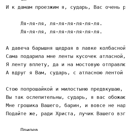
И к дамам проезжим я, сударь, Вас очень рев
     Ля-ля-ля, ля-ля-ля-ля-ля-ля.

     Ля-ля-ля, ля-ля-ля-ля-ля-ля.

А давеча барышня щедрая в лавке колбасной

Сама подарила мне ленты кусочек атласной,

Я ленту вплету, да и на мостовую отправлюсь
А вдруг я Вам, сударь, с атласною лентой по
Стою попрошайкой и милостыню предвкушаю,

Вы так ослепительны, сударь, я вас обожаю!

Мне грошика Вашего, барин, и вовсе не надо,
Подайте же, ради Христа, лучик Вашего взгля
     Припев
