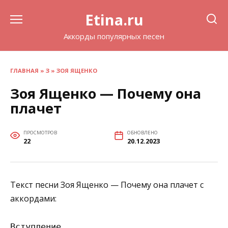
Перейти
Etina.ru
к
содержанию
Аккорды популярных песен
ГЛАВНАЯ
»
З
»
ЗОЯ ЯЩЕНКО
Зоя Ященко — Почему она
плачет
ПРОСМОТРОВ
ОБНОВЛЕНО
22
20.12.2023
Текст песни Зоя Ященко — Почему она плачет с
аккордами:
Вступление
