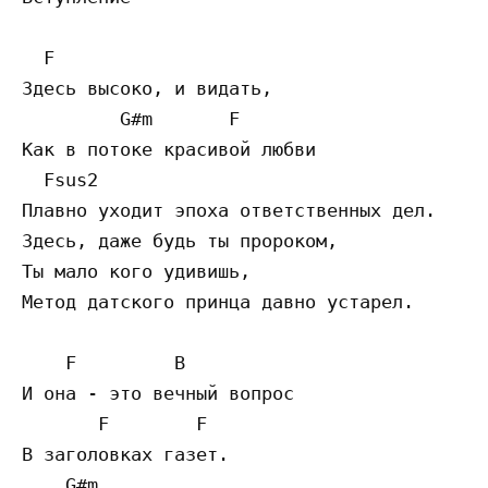
  F  

Здесь высоко, и видать,

         G#m       F  

Как в потоке красивой любви  

  Fsus2 

Плавно уходит эпоха ответственных дел.

Здесь, даже будь ты пророком,

Ты мало кого удивишь,

Метод датского принца давно устарел.

    F         B 

И она - это вечный вопрос

       F        F  

В заголовках газет. 

    G#m  
