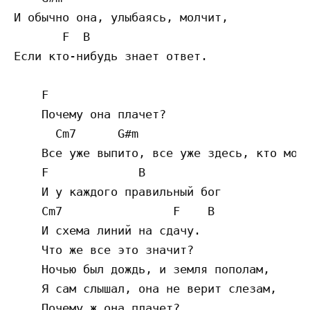
И обычно она, улыбаясь, молчит,

       F  B  

Если кто-нибудь знает ответ.  

    F  

    Почему она плачет?

      Cm7      G#m   

    Все уже выпито, все уже здесь, кто мог,
    F             B        

    И у каждого правильный бог

    Cm7                F    B  

    И схема линий на сдачу. 

    Что же все это значит?

    Ночью был дождь, и земля пополам,

    Я сам слышал, она не верит слезам,

    Почему ж она плачет?
