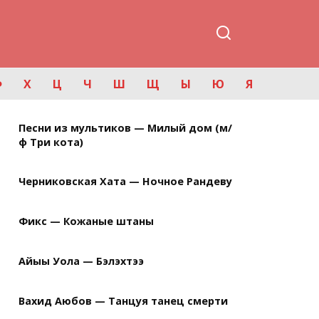
Ф
Х
Ц
Ч
Ш
Щ
Ы
Ю
Я
Песни из мультиков — Милый дом (м/
ф Три кота)
Черниковская Хата — Ночное Рандеву
Фикс — Кожаные штаны
Айыы Уола — Бэлэхтээ
Вахид Аюбов — Танцуя танец смерти