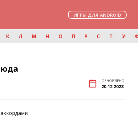
ИГРЫ ДЛЯ ANDROID
К
Л
М
Н
О
П
Р
С
Т
У
сюда
ОБНОВЛЕНО
20.12.2023
 аккордами: