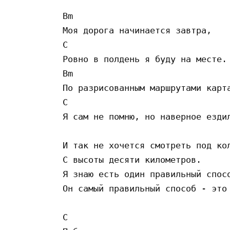
Bm

Моя дорога начинается завтра,

C

Ровно в полдень я буду на месте.

Bm

По разрисованным маршрутами карта
C

Я сам не помню, но наверное ездил
И так не хочется смотреть под кол
С высоты десяти километров.

Я знаю есть один правильный спосо
Он самый правильный способ - это

C
