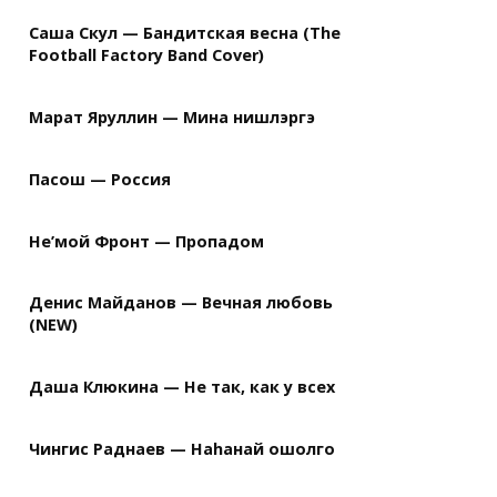
Саша Скул — Бандитская весна (The
Football Factory Band Cover)
Марат Яруллин — Мина нишлэргэ
Пасош — Россия
Не’мой Фронт — Пропадом
Денис Майданов — Вечная любовь
(NEW)
Даша Клюкина — Не так, как у всех
Чингис Раднаев — Наhанай ошолго