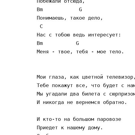
Побежали отсюда,

Bm            G

Понимаешь, такое дело,

 C

Нас с тобою ведь интересует:

Bm           G

Меня - твое, тебя - мое тело.

Мои глаза, как цветной телевизор,
Тебе покажут все, что будет с нам
Мы угадали два билета с сюрпризом
И никогда не вернемся обратно.

И кто-то на большом паровозе

Приедет к нашему дому.
