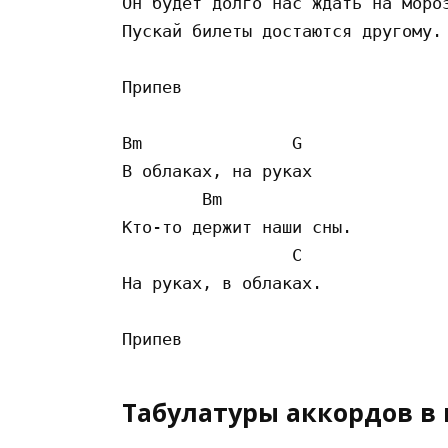
Он будет долго нас ждать на мороз
Пускай билеты достаются другому.

Припев

Bm               G

В облаках, на руках

        Bm

Кто-то держит наши сны.

                 C

На руках, в облаках.

Табулатуры аккордов в 