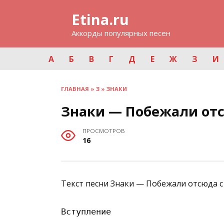
Перейти
Etina.ru
к
содержанию
Аккорды популярных песен
А
Б
В
Г
Д
Е
Ж
З
И
ГЛАВНАЯ
»
З
»
ЗНАКИ
Знаки — Побежали от
ПРОСМОТРОВ
16
Текст песни Знаки — Побежали отсюда с
Вступление
