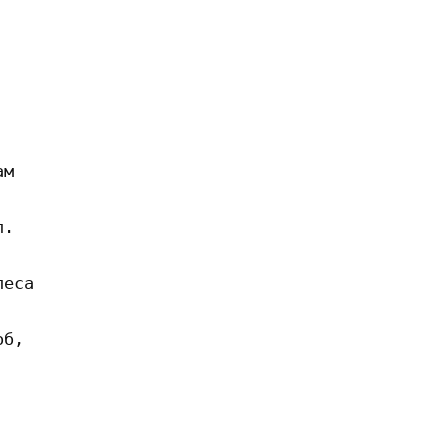
м

.

еса

б,
