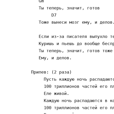
   Gm

   Ты теперь, значит, готов

        D7

   Тоже вынеси мозг ему, и делов.
   Если из-за писателя выпухло те
   Куришь и пьешь до вообще беспр
   Ты теперь, значит, готов тоже 
   Ему, и делов.

Припев: (2 раза)

     Пусть каждую ночь распадаютс
     100 триллионов частей его пл
     Еле живой.

     Каждую ночь распадаются в ко
     100 триллионов частей его пл