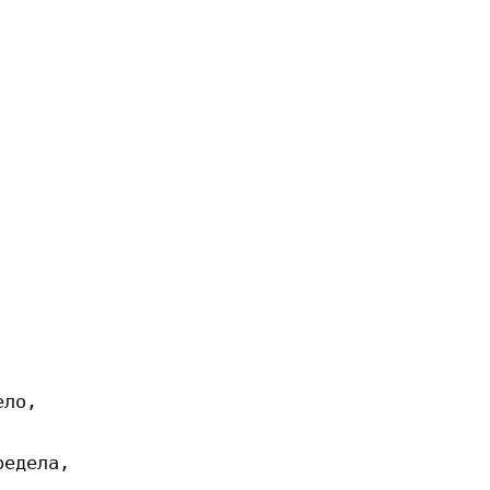
ло,

едела,
