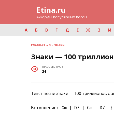
Перейти
Etina.ru
к
содержанию
Аккорды популярных песен
А
Б
В
Г
Д
Е
Ж
З
И
ГЛАВНАЯ
»
З
»
ЗНАКИ
Знаки — 100 триллион
ПРОСМОТРОВ
24
Текст песни Знаки — 100 триллионов с 
Вступление: Gm | D7 | Gm | D7  } 