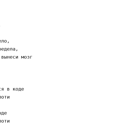


ло,

едела,

вынеси мозг

я в коде

оти

де

оти
