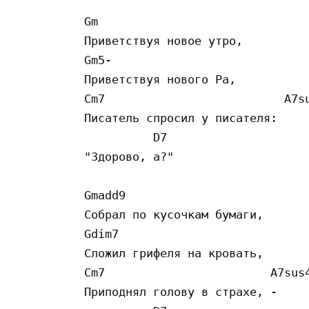
Gm

Приветствуя новое утро,

Gm5-

Приветствуя нового Ра,

Cm7                          A7su
Писатель спросил у писателя:

          D7

"Здорово, а?"

Gmadd9

Собрал по кусочкам бумаги,

Gdim7

Сложил грифеля на кровать,

Cm7                        A7sus4
Приподнял голову в страхе, -
