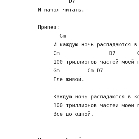
          D7

И начал читать.

Припев:

       Gm 

     И каждую ночь распадаются в 
     Cm                D7       C
     100 триллионов частей моей п
     Gm         Cm D7

     Еле живой.

     Каждую ночь распадаются в ко
     100 триллионов частей моей п
     Все до одной.
