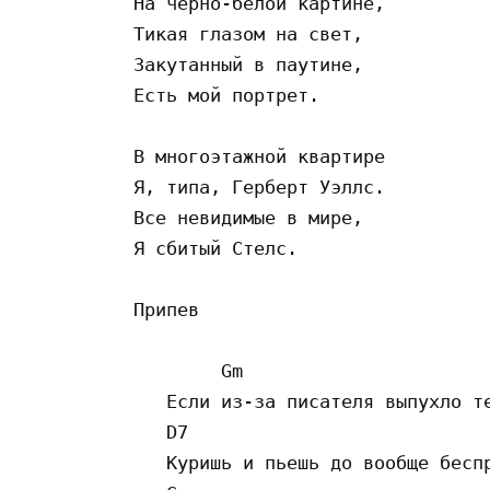
На черно-белой картине,

Тикая глазом на свет,

Закутанный в паутине,

Есть мой портрет.

В многоэтажной квартире

Я, типа, Герберт Уэллс.

Все невидимые в мире,

Я сбитый Стелс.

Припев

        Gm

   Если из-за писателя выпухло те
   D7

   Куришь и пьешь до вообще беспр