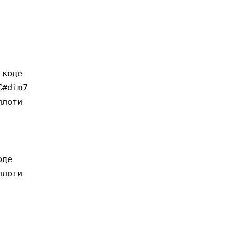
коде

#dim7

лоти

де

лоти
