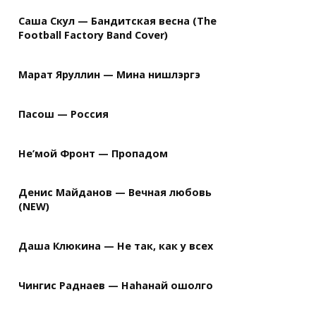
Саша Скул — Бандитская весна (The
Football Factory Band Cover)
Марат Яруллин — Мина нишлэргэ
Пасош — Россия
Не’мой Фронт — Пропадом
Денис Майданов — Вечная любовь
(NEW)
Даша Клюкина — Не так, как у всех
Чингис Раднаев — Наhанай ошолго