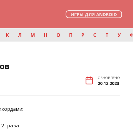
ИГРЫ ДЛЯ ANDROID
К
Л
М
Н
О
П
Р
С
Т
У
ов
ОБНОВЛЕНО
20.12.2023
аккордами:
2 раза
