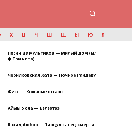
Ф
Х
Ц
Ч
Ш
Щ
Ы
Ю
Я
Песни из мультиков — Милый дом (м/
ф Три кота)
Черниковская Хата — Ночное Рандеву
Фикс — Кожаные штаны
Айыы Уола — Бэлэхтээ
Вахид Аюбов — Танцуя танец смерти