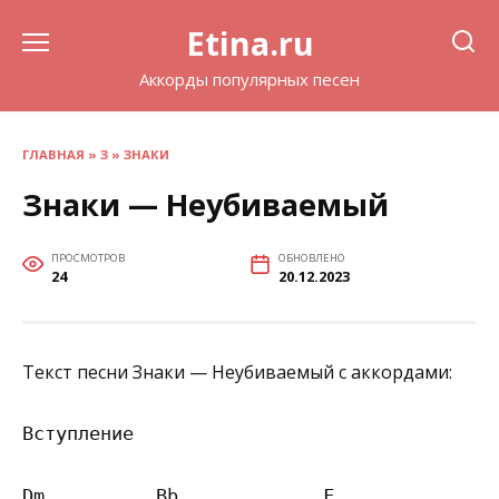
Перейти
Etina.ru
к
содержанию
Аккорды популярных песен
ГЛАВНАЯ
»
З
»
ЗНАКИ
Знаки — Неубиваемый
ПРОСМОТРОВ
ОБНОВЛЕНО
24
20.12.2023
Текст песни Знаки — Неубиваемый с аккордами:
Вступление

Dm          Bb             F
