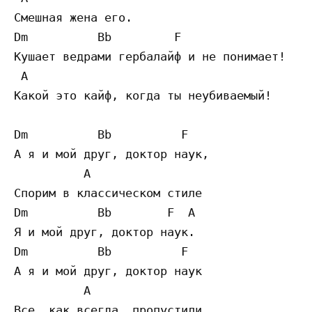
Смешная жена его.

Dm          Bb         F

Кушает ведрами гербалайф и не понимает!

 A

Какой это кайф, когда ты неубиваемый!

Dm          Bb          F

А я и мой друг, доктор наук,

          A

Спорим в классическом стиле

Dm          Bb        F  A

Я и мой друг, доктор наук.

Dm          Bb          F

А я и мой друг, доктор наук

          A

Все, как всегда, пропустили.
