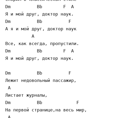
Dm          Bb        F  A

Я и мой друг, доктор наук.

Dm          Bb          F

А я и мой друг, доктор наук

          A

Все, как всегда, пропустили.

Dm          Bb        F  A

Я и мой друг, доктор наук.

Dm          Bb          F

Лежит недовольный пассажир,

 A

Листает журналы,

Dm          Bb             F

На первой странице,на весь мир,

 A
