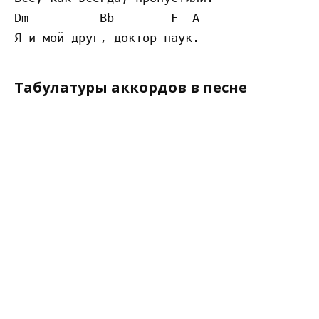
Dm          Bb        F  A

Табулатуры аккордов в песне