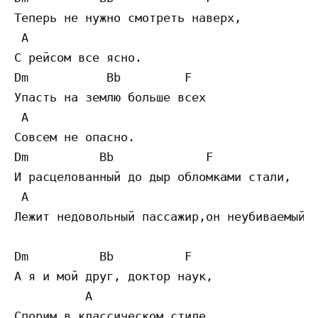
Теперь не нужно смотреть наверх,

 A

С рейсом все ясно.

Dm           Bb         F

Упасть на землю больше всех

 A

Совсем не опасно.

Dm          Bb             F

И расцелованный до дыр обломками стали,

 A

Лежит недовольный пассажир,он неубиваемый.

Dm          Bb          F

А я и мой друг, доктор наук,

          A

Спорим в классическом стиле
