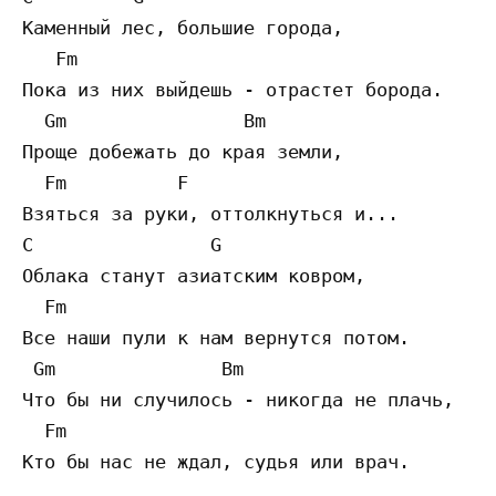
Каменный лес, большие города,

   Fm

Пока из них выйдешь - отрастет борода.

  Gm                Bm

Проще добежать до края земли,

  Fm          F

Взяться за руки, оттолкнуться и...

C                G

Облака станут азиатским ковром,

  Fm

Все наши пули к нам вернутся потом.

 Gm               Bm

Что бы ни случилось - никогда не плачь, 

  Fm

Кто бы нас не ждал, судья или врач.
