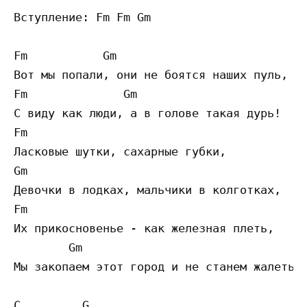
Вступление: Fm Fm Gm

Fm           Gm

Вот мы попали, они не боятся наших пуль,

Fm              Gm

С виду как люди, а в голове такая дурь!

Fm

Ласковые шутки, сахарные губки,

Gm

Девочки в лодках, мальчики в колготках,

Fm

Их прикосновенье - как железная плеть,

        Gm

Мы закопаем этот город и не станем жалеть..
C         G
