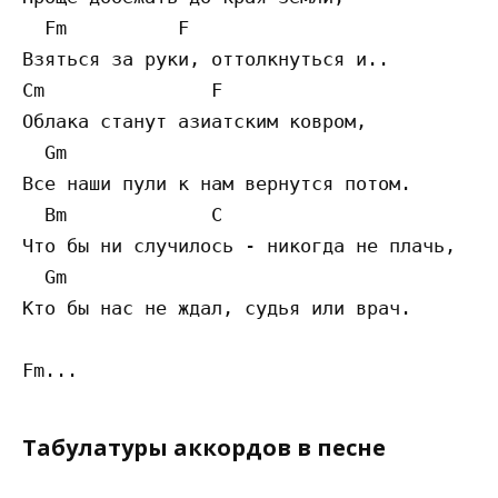
  Fm          F

Взяться за руки, оттолкнуться и..

Cm               F

Облака станут азиатским ковром,

  Gm

Все наши пули к нам вернутся потом.

  Bm             C

Что бы ни случилось - никогда не плачь,

  Gm

Кто бы нас не ждал, судья или врач.

Табулатуры аккордов в песне