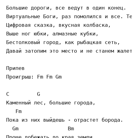
Большие дороги, все ведут в один конец. 

Виртуальные Боги, раз помолился и все. Тебе
Цифровая сказка, вкусная колбаска,

Выше ног юбки, алмазные кубки,

Бестолковый город, как рыбацкая сеть,

Давай затопим это место и не станем жалеть.
Припев

Проигрыш: Fm Fm Gm

C         G

Каменный лес, большие города,

   Fm

Пока из них выйдешь - отрастет борода.

  Gm                Bm

Проще добежать до края земли,
