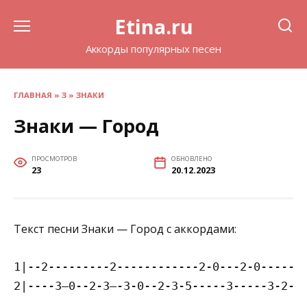
Перейти
Etina.ru
к
содержанию
Аккорды популярных песен
ГЛАВНАЯ
»
З
»
ЗНАКИ
Знаки — Город
ПРОСМОТРОВ
ОБНОВЛЕНО
23
20.12.2023
Текст песни Знаки — Город с аккордами:
1|--2---------2------------2-0---2-0------

2|----3—0--2-3—-3-0--2-3-5-----3-----3-2--
