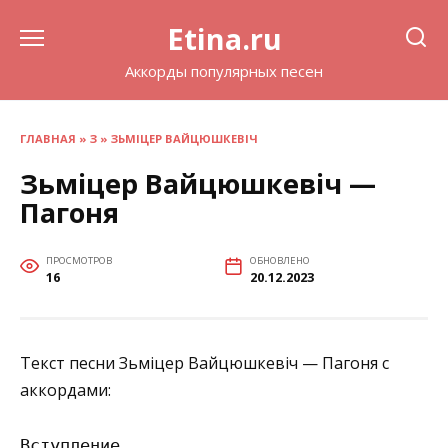
Перейти
Etina.ru
к
содержанию
Аккорды популярных песен
ГЛАВНАЯ
»
З
»
ЗЬМІЦЕР ВАЙЦЮШКЕВІЧ
Зьміцер Вайцюшкевіч —
Пагоня
ПРОСМОТРОВ
ОБНОВЛЕНО
16
20.12.2023
Текст песни Зьміцер Вайцюшкевіч — Пагоня с
аккордами:
Вступление
