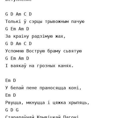
G D Am C D

Толькi ў сэрцы трывожным пачую

G Em Am D

За краiну радзiмую жах,

G D Am C D

Успомню Вострую браму сьвятую

G Em Am D

I ваякаў на грозных канях.

Em D

У белай пене праносяцца конi,

Em D

Рвуцца, мкнуцца i цяжка хрыпяць,

G D G

Старадаўняй Крывiцкай Пагонi
