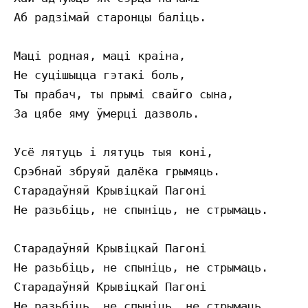
Аб радзiмай старонцы балiць.

Мацi родная, мацi краiна,

Не суцiшыцца гэтакi боль,

Ты прабач, ты прымi свайго сына,

За цябе яму ўмерцi дазволь.

Усё лятуць i лятуць тыя конi,

Срэбнай збруяй далёка грымяць.

Старадаўняй Крывiцкай Пагонi

Не разьбiць, не спынiць, не стрымаць.

Старадаўняй Крывiцкай Пагонi

Не разьбiць, не спынiць, не стрымаць.

Старадаўняй Крывiцкай Пагонi
