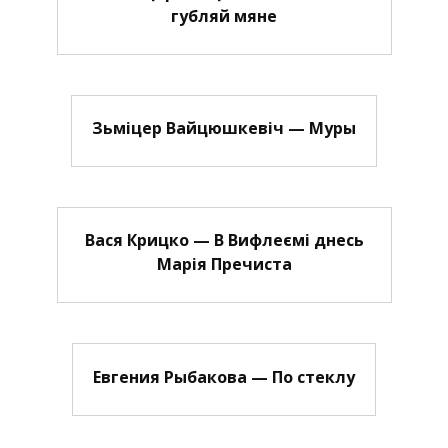
губляй мяне
Зьміцер Вайцюшкевіч — Муры
Вася Крицко — В Вифлеємі днесь
Марія Пречиста
Евгения Рыбакова — По стеклу