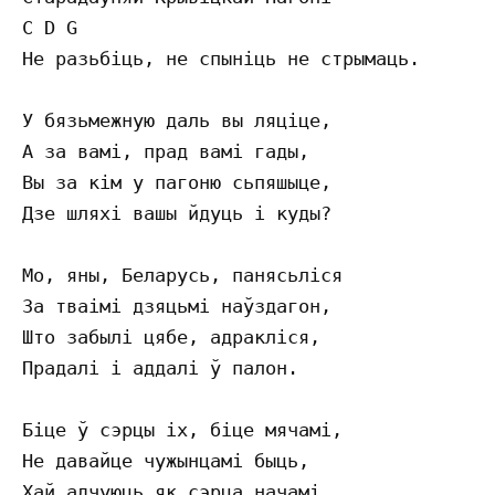
C D G

Не разьбiць, не спынiць не стрымаць.

У бязьмежную даль вы ляцiце,

А за вамi, прад вамi гады,

Вы за кiм у пагоню сьпяшыце,

Дзе шляхi вашы йдуць i куды?

Мо, яны, Беларусь, панясьлiся

За тваiмi дзяцьмi наўздагон,

Што забылi цябе, адраклiся,

Прадалi i аддалi ў палон.

Бiце ў сэрцы iх, бiце мячамi,

Не давайце чужынцамi быць,

Хай адчуюць як сэрца начамi
