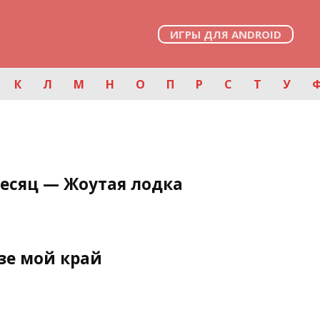
ИГРЫ ДЛЯ ANDROID
К
Л
М
Н
О
П
Р
С
Т
У
есяц — Жоутая лодка
зе мой край