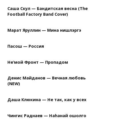
Саша Скул — Бандитская весна (The
Football Factory Band Cover)
Марат Яруллин — Мина нишлэргэ
Пасош — Россия
Не’мой Фронт — Пропадом
Денис Майданов — Вечная любовь
(NEW)
Даша Клюкина — Не так, как у всех
Чингис Раднаев — Наhанай ошолго