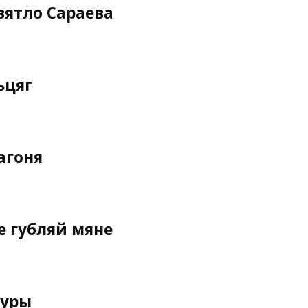
вятло Сараева
ьцяг
агоня
е губляй мяне
Муры