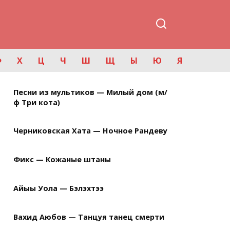
Ф
Х
Ц
Ч
Ш
Щ
Ы
Ю
Я
Песни из мультиков — Милый дом (м/
ф Три кота)
Черниковская Хата — Ночное Рандеву
Фикс — Кожаные штаны
Айыы Уола — Бэлэхтээ
Вахид Аюбов — Танцуя танец смерти