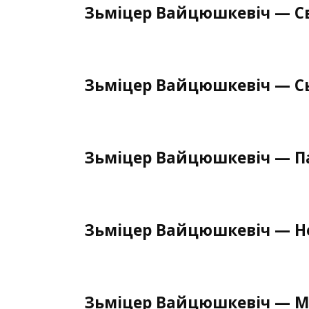
Зьміцер Вайцюшкевіч — С
Зьміцер Вайцюшкевіч — С
Зьміцер Вайцюшкевіч — П
Зьміцер Вайцюшкевіч — Н
Зьміцер Вайцюшкевіч — 