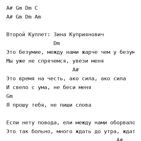
A# Gm Dm C

A# Gm Dm Am

Второй Куплет: Зина Куприянович

               Dm

Это безумие, между нами жарче чем у безумия
Мы уже не спрячемся, увези меня

                     A#

Это время на честь, ако сила, ако сила

И свело с ума, не беси меня

Gm

Я прошу тебя, не пиши слова

                                           
Если нету повода, ели между нами оборвало п
Это так больно, много ждать до утра, ждать 
                                   A#      