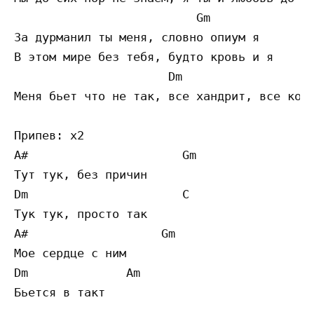
                          Gm

За дурманил ты меня, словно опиум я

В этом мире без тебя, будто кровь и я

                      Dm

Меня бьет что не так, все хандрит, все коло
Припев: x2

A#                      Gm

Тут тук, без причин

Dm                      C

Тук тук, просто так

A#                   Gm

Мое сердце с ним

Dm              Am 

Бьется в такт
