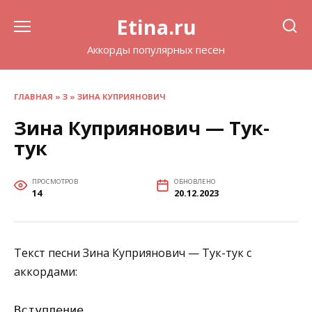
Перейти
Etina.ru
к
содержанию
Аккорды популярных песен
ГЛАВНАЯ
»
З
»
ЗИНА КУПРИЯНОВИЧ
Зина Куприянович — Тук-
тук
ПРОСМОТРОВ
ОБНОВЛЕНО
14
20.12.2023
Текст песни Зина Куприянович — Тук-тук с
аккордами:
Вступление
