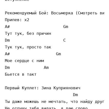
Рекомендуемый Бой: Восьмерка (Смотреть виде
Припев: x2

A#                      Gm

Тут тук, без причин

Dm                      C

Тук тук, просто так

A#                   Gm

Мое сердце с ним

Dm              Am 

Бьется в такт

Первый Куплет: Зина Куприянович

                            Dm

Ты даже можешь не мечтать, что найду другог
Не отпущу тебя видать, я даю слово
