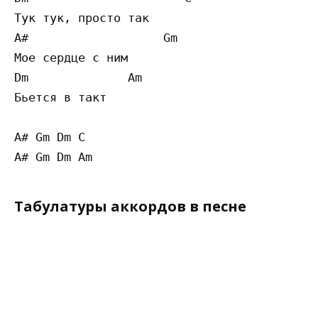
Тук тук, просто так

A#                   Gm

Мое сердце с ним

Dm              Am 

Бьется в такт

A# Gm Dm C

Табулатуры аккордов в песне