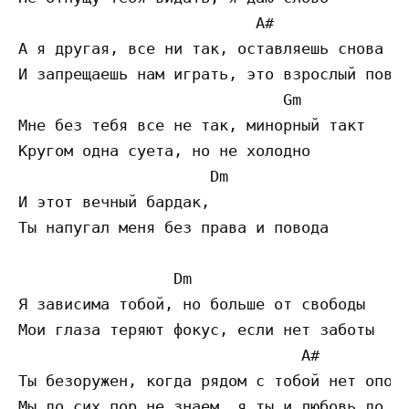
                          A# 

А я другая, все ни так, оставляешь снова

И запрещаешь нам играть, это взрослый повод
                             Gm

Мне без тебя все не так, минорный такт

Кругом одна суета, но не холодно

                     Dm

И этот вечный бардак,

Ты напугал меня без права и повода

                 Dm

Я зависима тобой, но больше от свободы

Мои глаза теряют фокус, если нет заботы

                               A#

Ты безоружен, когда рядом с тобой нет опоры
Мы до сих пор не знаем, я ты и любовь до гр