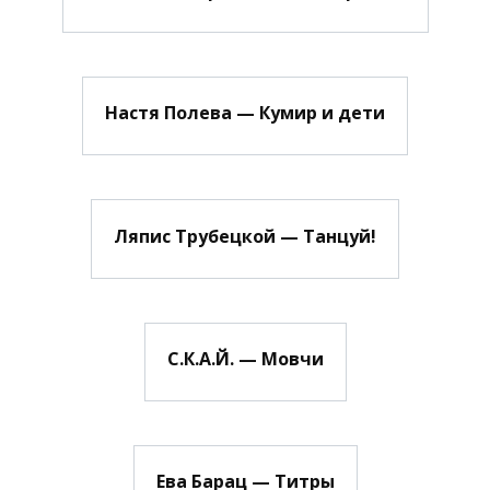
Настя Полева — Кумир и дети
Ляпис Трубецкой — Танцуй!
С.К.А.Й. — Мовчи
Ева Барац — Титры