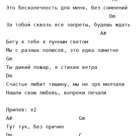
Это бесконечность для меня, без сомнений я 
                                  Dm       
За тобой сквозь все запреты, будешь ждать н
                               A#

Бегу к тебе я лунным светом

Мы с разных полюсов, это едва заметно

Gm

Ты дикий пожар, я стихия ветра

Dm

Счастье любит тишину, мы не зря молчали

Нашли свою любовь, вопреки печали

Припев: x2

A#                      Gm

Тут тук, без причин

Dm                      C
