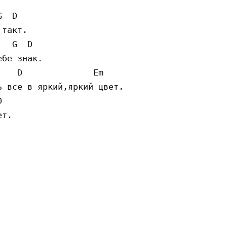
  D

такт.

  G  D

бе знак.

   D              Em

 все в яркий,яркий цвет.



т.
