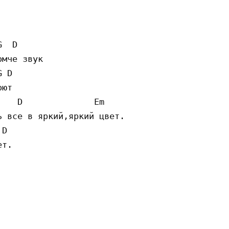
  D

мче звук

 D

ют

   D              Em

 все в яркий,яркий цвет.

D

т.
