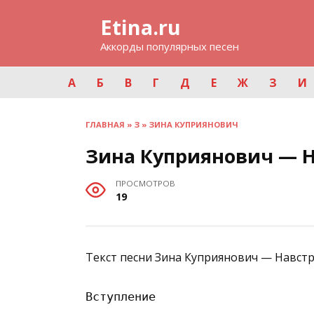
Перейти
Etina.ru
к
содержанию
Аккорды популярных песен
А
Б
В
Г
Д
Е
Ж
З
И
ГЛАВНАЯ
»
З
»
ЗИНА КУПРИЯНОВИЧ
Зина Куприянович — Н
ПРОСМОТРОВ
19
Текст песни Зина Куприянович — Навстр
Вступление
