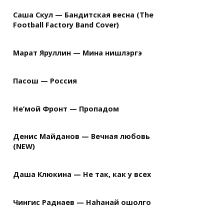
Саша Скул — Бандитская весна (The
Football Factory Band Cover)
Марат Яруллин — Мина нишлэргэ
Пасош — Россия
Не’мой Фронт — Пропадом
Денис Майданов — Вечная любовь
(NEW)
Даша Клюкина — Не так, как у всех
Чингис Раднаев — Наhанай ошолго