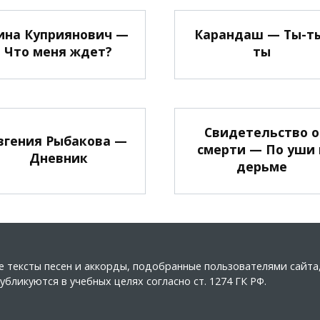
ина Куприянович —
Карандаш — Ты-т
Что меня ждет?
ты
Свидетельство о
вгения Рыбакова —
смерти — По уши 
Дневник
дерьме
ные тексты песен и аккорды, подобранные пользователями сайт
бликуются в учебных целях согласно ст. 1274 ГК РФ.