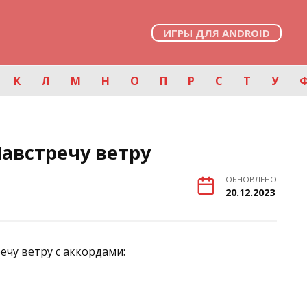
ИГРЫ ДЛЯ ANDROID
К
Л
М
Н
О
П
Р
С
Т
У
австречу ветру
ОБНОВЛЕНО
20.12.2023
ечу ветру с аккордами: