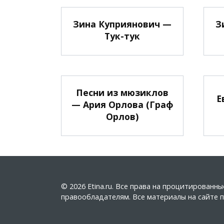
Зина Куприянович —
З
Тук-тук
Песни из мюзиклов
Е
— Ария Орлова (Граф
Орлов)
© 2026 Etina.ru. Все права на процитирован
правообладателям. Все материалы на сайте пу