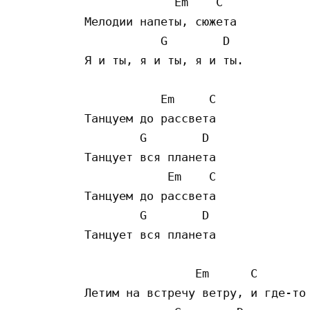
             Em    C

Мелодии напеты, сюжета

           G        D 

Я и ты, я и ты, я и ты.

           Em     C

Танцуем до рассвета

        G        D 

Танцует вся планета

            Em    C

Танцуем до рассвета

        G        D 

Танцует вся планета 

                Em      C

Летим на встречу ветру, и где-то
