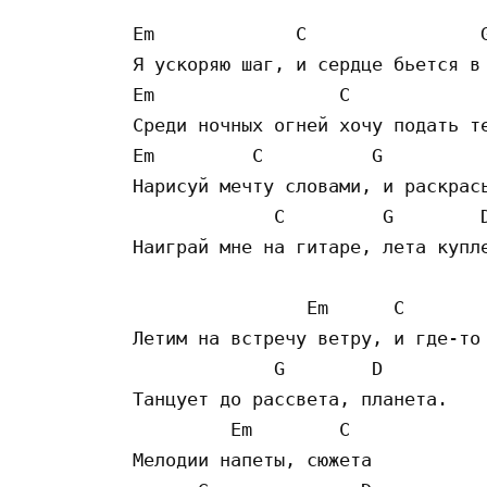
Em             C                G
Я ускоряю шаг, и сердце бьется в 
Em                 C             
Среди ночных огней хочу подать те
Em         C          G          
Нарисуй мечту словами, и раскрась
             C         G        D
Наиграй мне на гитаре, лета купле
                Em      C

Летим на встречу ветру, и где-то

             G        D 

Танцует до рассвета, планета.

         Em        C

Мелодии напеты, сюжета
