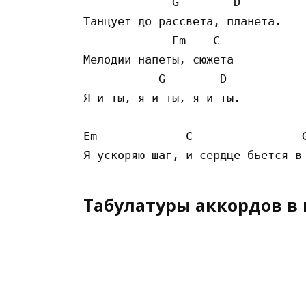
             G        D 

Танцует до рассвета, планета.

             Em    C

Мелодии напеты, сюжета

           G        D 

Я и ты, я и ты, я и ты.

Em             C                G
Табулатуры аккордов в 