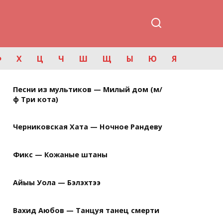
Ф
Х
Ц
Ч
Ш
Щ
Ы
Ю
Я
Песни из мультиков — Милый дом (м/
ф Три кота)
Черниковская Хата — Ночное Рандеву
Фикс — Кожаные штаны
Айыы Уола — Бэлэхтээ
Вахид Аюбов — Танцуя танец смерти