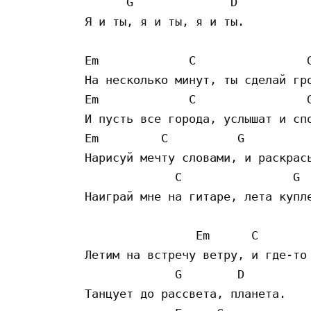
      G              D

Я и ты, я и ты, я и ты.

Em             C                G
На несколько минут, ты сделай гро
Em             C                G
И пусть все города, услышат и спо
Em         C          G          
Нарисуй мечту словами, и раскрась
             C                G  
Наиграй мне на гитаре, лета купле
                Em      C

Летим на встречу ветру, и где-то

             G        D 

Танцует до рассвета, планета.
