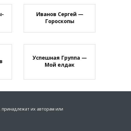
ы-
Иванов Сергей —
Гороскопы
Успешная Группа —
в
Мой елдак
а, принадлежат их авторам или