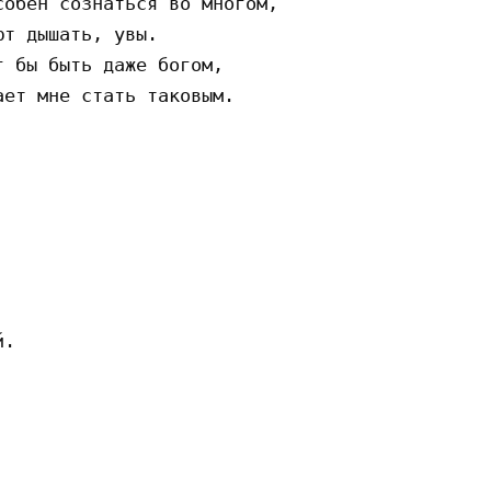
oбeн coзнaтьcя вo мнoгoм,

т дышaть, yвы.

 бы быть дaжe бoгoм,

eт мнe cтaть тaкoвым.

.
