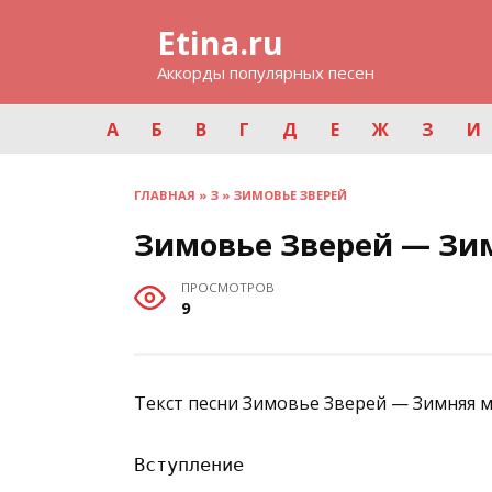
Перейти
Etina.ru
к
содержанию
Аккорды популярных песен
А
Б
В
Г
Д
Е
Ж
З
И
ГЛАВНАЯ
»
З
»
ЗИМОВЬЕ ЗВЕРЕЙ
Зимовье Зверей — Зи
ПРОСМОТРОВ
9
Текст песни Зимовье Зверей — Зимняя м
Вступление
