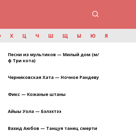
Ф
Х
Ц
Ч
Ш
Щ
Ы
Ю
Я
Песни из мультиков — Милый дом (м/
ф Три кота)
Черниковская Хата — Ночное Рандеву
Фикс — Кожаные штаны
Айыы Уола — Бэлэхтээ
Вахид Аюбов — Танцуя танец смерти