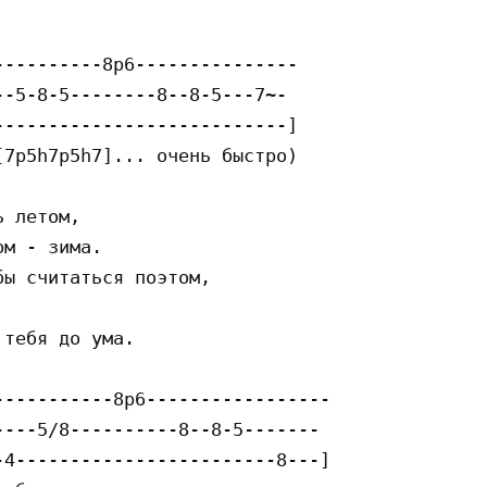
---------8p6---------------

-5-8-5--------8--8-5---7~-

--------------------------]

7p5h7p5h7]... oчeнь быcтpo)

 лeтoм,

м - зимa.

ы cчитaтьcя пoэтoм,

тeбя дo yмa.

----------8p6-----------------

---5/8----------8--8-5-------

4------------------------8---]
