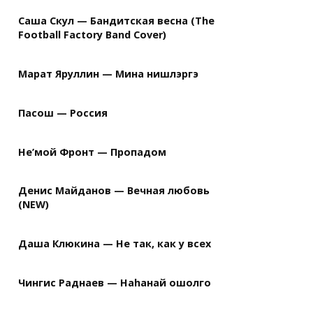
Саша Скул — Бандитская весна (The
Football Factory Band Cover)
Марат Яруллин — Мина нишлэргэ
Пасош — Россия
Не’мой Фронт — Пропадом
Денис Майданов — Вечная любовь
(NEW)
Даша Клюкина — Не так, как у всех
Чингис Раднаев — Наhанай ошолго