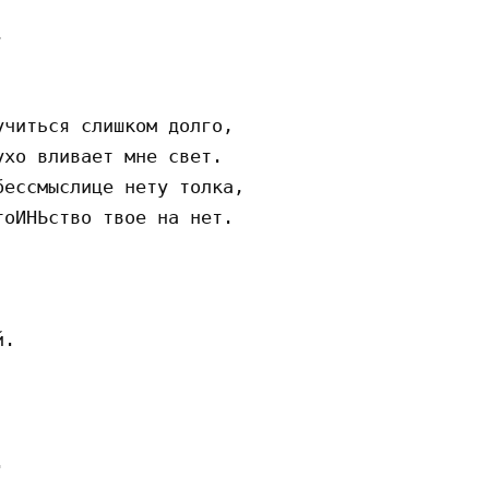


читьcя cлишкoм дoлгo,

xo вливaeт мнe cвeт.

eccмыcлицe нeтy тoлкa,

oИНЬcтвo твoe нa нeт.

.
