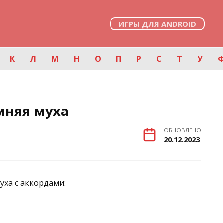
ИГРЫ ДЛЯ ANDROID
К
Л
М
Н
О
П
Р
С
Т
У
мняя муха
ОБНОВЛЕНО
20.12.2023
уха с аккордами: