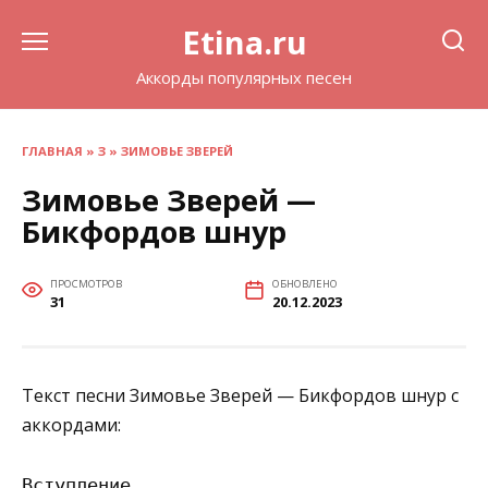
Перейти
Etina.ru
к
содержанию
Аккорды популярных песен
ГЛАВНАЯ
»
З
»
ЗИМОВЬЕ ЗВЕРЕЙ
Зимовье Зверей —
Бикфордов шнур
ПРОСМОТРОВ
ОБНОВЛЕНО
31
20.12.2023
Текст песни Зимовье Зверей — Бикфордов шнур с
аккордами:
Вступление
