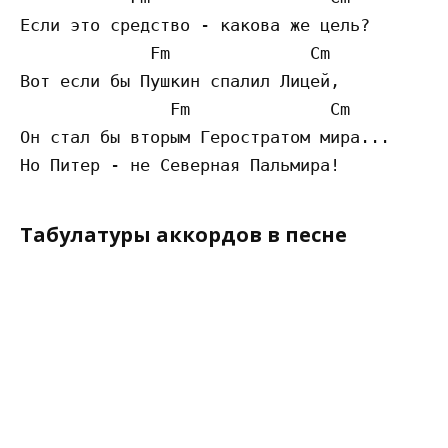
Если это средство - какова же цель?

             Fm              Cm 

Вот если бы Пушкин спалил Лицей,

               Fm              Cm 

Он стал бы вторым Геростратом мира...

Табулатуры аккордов в песне