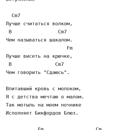
  Cm7 

Лучше считаться волком,

 B                Cm7 

Чем называться шакалом.

                     Fm 

Лучше висеть на крючке,

 B               Cm7 

Чем говорить "Сдаюсь". 

Впитавший кровь с молоком,

Я с детства мечтаю о малом.

Так мотыль на моем ночнике

Исполняет Бикфордов Блюз.

           Fm                  Cm 
