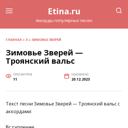
Перейти
Etina.ru
к
содержанию
Аккорды популярных песен
ГЛАВНАЯ
»
З
»
ЗИМОВЬЕ ЗВЕРЕЙ
Зимовье Зверей —
Троянский вальс
ПРОСМОТРОВ
ОБНОВЛЕНО
11
20.12.2023
Текст песни Зимовье Зверей — Троянский вальс с
аккордами:
Вступление
