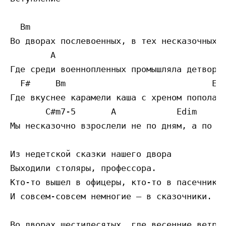
  Bm                                     Em
Во дворах послевоенных, в тех несказочных д
        A                                D 
Где среди военнопленных промышляла детвора,
  F#     Bm                             Em 
Где вкуснее карамели каша с хреном пополам,
       C#m7-5       A            Edim      
Мы несказочно взрослели не по дням, а по де
Из недетской сказки нашего двора

Выходили столяры, профессора.

Кто-то вышел в офицеры, кто-то в пасечники.
И совсем-совсем немногие – в сказочники.

Во дворах шестидесятых, где весенние ветра
