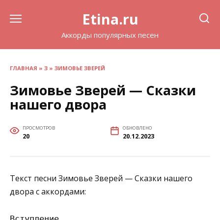
Перейти
Etina.ru
к
содержанию
Аккорды популярных песен
ГЛАВНАЯ
»
З
»
ЗИМОВЬЕ ЗВЕРЕЙ
Зимовье Зверей — Сказки
нашего двора
ПРОСМОТРОВ
ОБНОВЛЕНО
20
20.12.2023
Текст песни Зимовье Зверей — Сказки нашего
двора с аккордами:
Вступление
