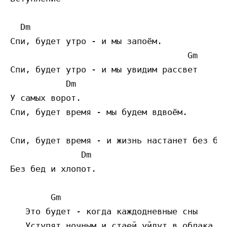
  Dm 

Спи, будет утро - и мы запоём.

                                   Gm 

Спи, будет утро - и мы увидим рассвет

           Dm 

У самых ворот.

Спи, будет время - мы будем вдвоём.

                                         Gm
Спи, будет время - и жизнь настанет без бед
              Dm 

Без бед и хлопот.

        Gm 

   Это будет - когда каждодневные сны

   Уступят ночным и стаей уйдут в облака.
