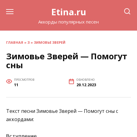
Перейти
Etina.ru
к
содержанию
Аккорды популярных песен
ГЛАВНАЯ
»
З
»
ЗИМОВЬЕ ЗВЕРЕЙ
Зимовье Зверей — Помогут
сны
ПРОСМОТРОВ
ОБНОВЛЕНО
11
20.12.2023
Текст песни Зимовье Зверей — Помогут сны с
аккордами:
Вступление
