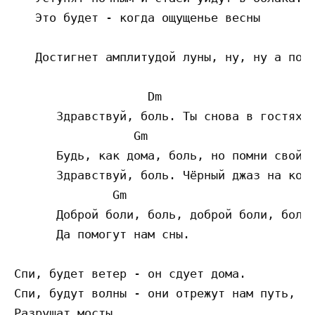
   Это будет - когда ощущенье весны

                                          A
   Достигнет амплитудой луны, ну, ну а пока
                   Dm 

      Здравствуй, боль. Ты снова в гостях.

                 Gm                        
      Будь, как дома, боль, но помни свой с
      Здравствуй, боль. Чёрный джаз на кост
              Gm                           
      Доброй боли, боль, доброй боли, боль 
      Да помогут нам сны.

Спи, будет ветер - он сдует дома.

Спи, будут волны - они отрежут нам путь,

Разрушат мосты.
