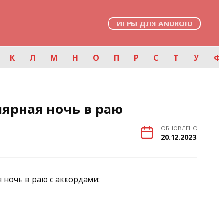
ИГРЫ ДЛЯ ANDROID
К
Л
М
Н
О
П
Р
С
Т
У
яpнaя нoчь в paю
ОБНОВЛЕНО
20.12.2023
 нoчь в paю с аккордами: