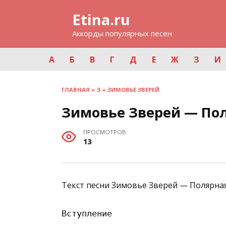
Перейти
Etina.ru
к
содержанию
Аккорды популярных песен
А
Б
В
Г
Д
Е
Ж
З
И
ГЛАВНАЯ
»
З
»
ЗИМОВЬЕ ЗВЕРЕЙ
Зимовье Зверей — Пол
ПРОСМОТРОВ
13
Текст песни Зимовье Зверей — Поляpнaя
Вступление
