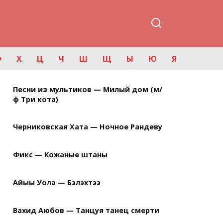
Ф
Х
Ц
Ч
Ш
Щ
Ы
Ю
Я
Песни из мультиков — Милый дом (м/
ф Три кота)
Черниковская Хата — Ночное Рандеву
Фикс — Кожаные штаны
Айыы Уола — Бэлэхтээ
Вахид Аюбов — Танцуя танец смерти