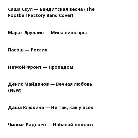
Саша Скул — Бандитская весна (The
Football Factory Band Cover)
Марат Яруллин — Мина нишлэргэ
Пасош — Россия
Не’мой Фронт — Пропадом
Денис Майданов — Вечная любовь
(NEW)
Даша Клюкина — Не так, как у всех
Чингис Раднаев — Наhанай ошолго