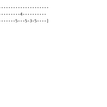
--------------------

--------4----------

------5---5-3-5----]
