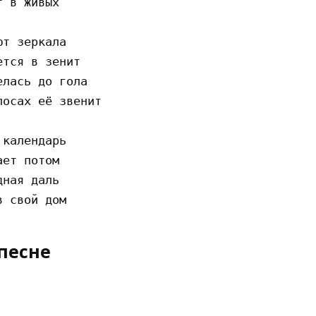
 в живых

т зеркала

тся в зенит

лась до гола

осах её звенит

календарь

ет потом

ная даль

песне