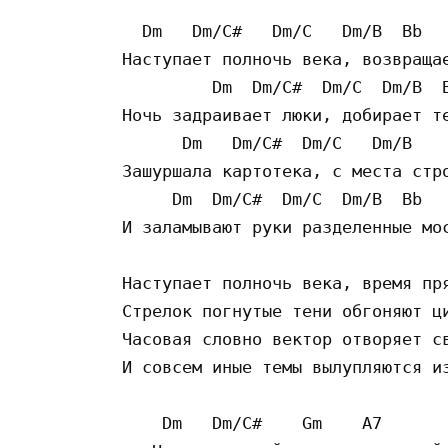
  Dm   Dm/C#   Dm/C   Dm/B  Bb   
Наступает полночь века, возвращае
         Dm  Dm/C#  Dm/C  Dm/B  B
Ночь задраивает люки, добирает те
      Dm   Dm/C#  Dm/C   Dm/B    
Зашуршала картотека, с места стро
     Dm  Dm/C#  Dm/C  Dm/B  Bb   
И заламывают руки разделенные мос
Наступает полночь века, время пря
Стрелок погнутые тени обгоняют ци
Часовая словно вектор отворяет св
И совсем иные темы вылупляются из
    Dm   Dm/C#    Gm    A7       