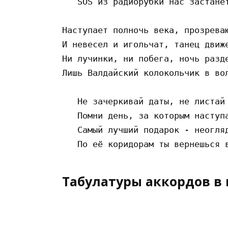
   SOS из радиорубки нас застанет
Наступает полночь века, прозреваю
И невесел и игольчат, танец движе
Ни лучинки, ни побега, ночь разде
Лишь Валдайский колокольчик в вол
   Не зачеркивай даты, не листай 
   Помни день, за которым наступа
   Самый лучший подарок - неогляд
Табулатуры аккордов в 