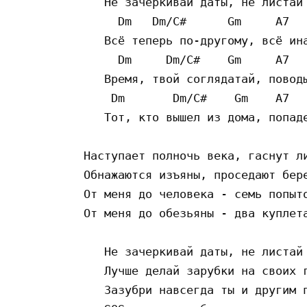
   Не зачеркивай даты, не листай 
     Dm   Dm/C#      Gm     A7   
   Всё теперь по-другому, всё ина
     Dm     Dm/C#    Gm     A7   
   Время, твой соглядатай, поводы
    Dm       Dm/C#    Gm    A7   
   Тот, кто вышел из дома, попаде
Наступает полночь века, гаснут ли
Обнажаются изъяны, проседают бере
От меня до человека - семь попыто
От меня до обезьяны - два куплета
   Не зачеркивай даты, не листай 
   Лучше делай зарубки на своих г
   Зазубри навсегда ты и другим п