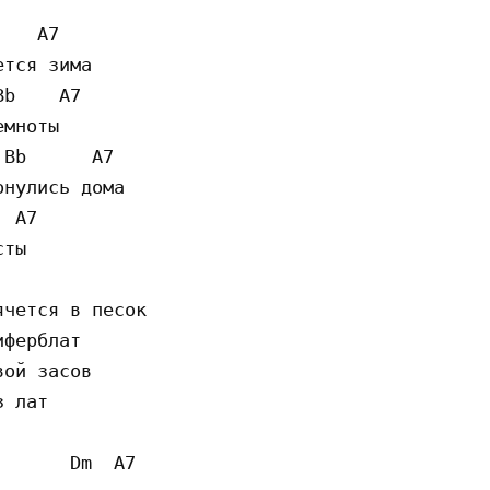
   A7 

тся зима

b    A7 

мноты

Bb      A7 

нулись дома

 A7 

ты

чется в песок

ферблат

ой засов

 лат

      Dm  A7 
