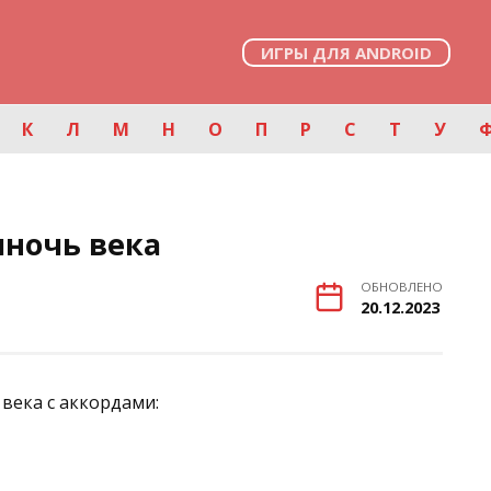
ИГРЫ ДЛЯ ANDROID
К
Л
М
Н
О
П
Р
С
Т
У
лночь века
ОБНОВЛЕНО
20.12.2023
века с аккордами: