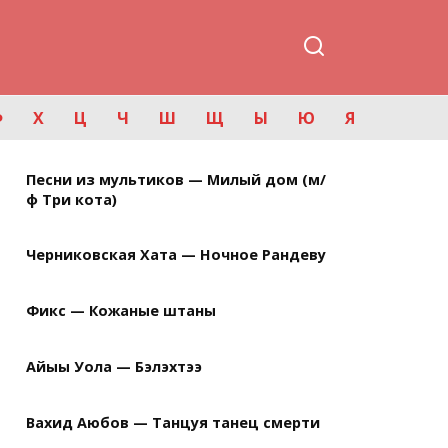
Ф
Х
Ц
Ч
Ш
Щ
Ы
Ю
Я
Песни из мультиков — Милый дом (м/
ф Три кота)
Черниковская Хата — Ночное Рандеву
Фикс — Кожаные штаны
Айыы Уола — Бэлэхтээ
Вахид Аюбов — Танцуя танец смерти