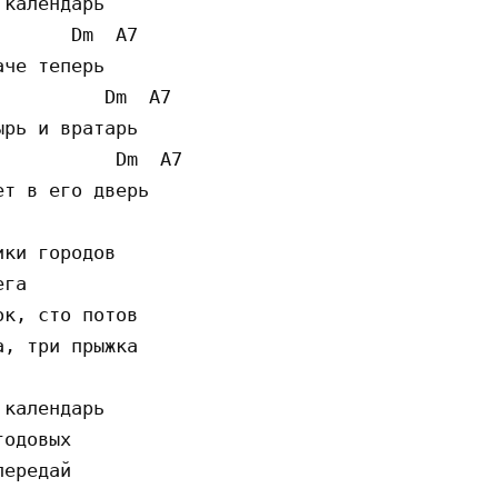
календарь

      Dm  A7 

че теперь

         Dm  A7 

рь и вратарь

          Dm  A7 

т в его дверь

ки городов

га

к, сто потов

, три прыжка

календарь

одовых

ередай
