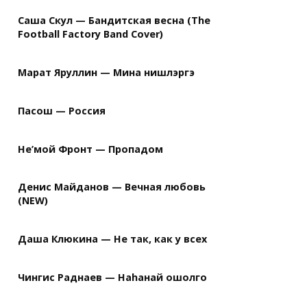
Саша Скул — Бандитская весна (The
Football Factory Band Cover)
Марат Яруллин — Мина нишлэргэ
Пасош — Россия
Не’мой Фронт — Пропадом
Денис Майданов — Вечная любовь
(NEW)
Даша Клюкина — Не так, как у всех
Чингис Раднаев — Наhанай ошолго