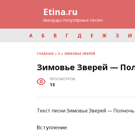
Перейти
Etina.ru
к
содержанию
Аккорды популярных песен
А
Б
В
Г
Д
Е
Ж
З
И
ГЛАВНАЯ
»
З
»
ЗИМОВЬЕ ЗВЕРЕЙ
Зимовье Зверей — По
ПРОСМОТРОВ
13
Текст песни Зимовье Зверей — Полночь 
Вступление
