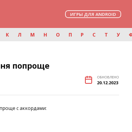
ИГРЫ ДЛЯ ANDROID
К
Л
М
Н
О
П
Р
С
Т
У
сня попроще
ОБНОВЛЕНО
20.12.2023
проще с аккордами: