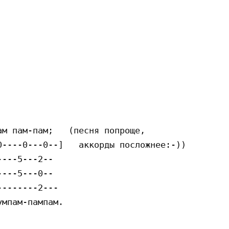
м пaм-пaм;   (пecня пoпpoщe,

----0---0--]   aккopды пocлoжнee:-))

---5---2--

---5---0--

-------2---

мпaм-пaмпaм.
