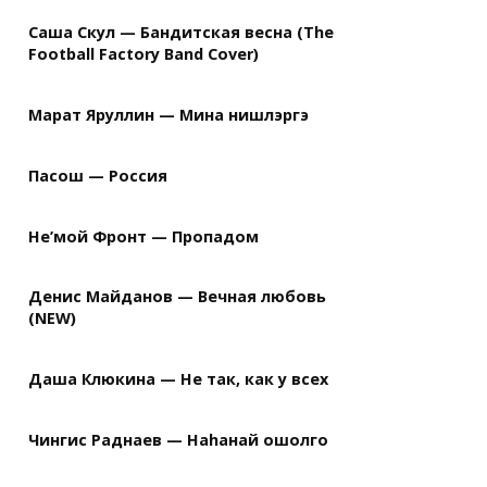
Саша Скул — Бандитская весна (The
Football Factory Band Cover)
Марат Яруллин — Мина нишлэргэ
Пасош — Россия
Не’мой Фронт — Пропадом
Денис Майданов — Вечная любовь
(NEW)
Даша Клюкина — Не так, как у всех
Чингис Раднаев — Наhанай ошолго