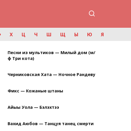
Ф
Х
Ц
Ч
Ш
Щ
Ы
Ю
Я
Песни из мультиков — Милый дом (м/
ф Три кота)
Черниковская Хата — Ночное Рандеву
Фикс — Кожаные штаны
Айыы Уола — Бэлэхтээ
Вахид Аюбов — Танцуя танец смерти