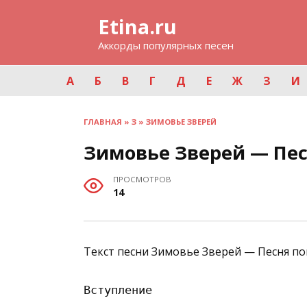
Перейти
Etina.ru
к
содержанию
Аккорды популярных песен
А
Б
В
Г
Д
Е
Ж
З
И
ГЛАВНАЯ
»
З
»
ЗИМОВЬЕ ЗВЕРЕЙ
Зимовье Зверей — Пе
ПРОСМОТРОВ
14
Текст песни Зимовье Зверей — Песня по
Вступление
